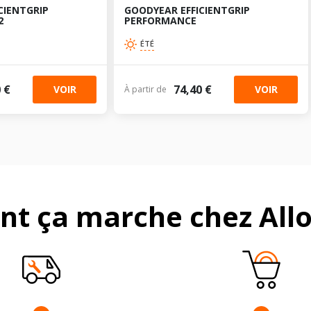
CIENTGRIP
GOODYEAR EFFICIENTGRIP
2
PERFORMANCE
ÉTÉ
 €
74,40 €
VOIR
VOIR
À partir de
t ça marche chez Allo