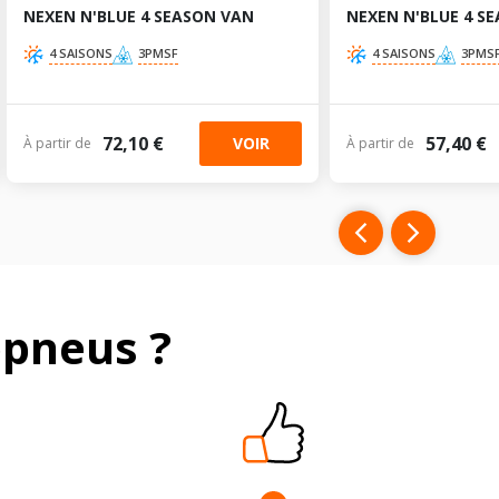
NEXEN N'BLUE 4 SEASON VAN
NEXEN N'BLUE 4 S
4 SAISONS
3PMSF
4 SAISONS
3PMS
72,10 €
57,40 €
VOIR
À partir de
À partir de
pneus ?