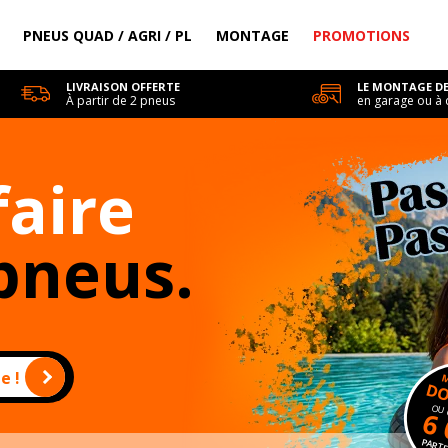
PNEUS QUAD / AGRI / PL
MONTAGE
PROMOTIONS
LIVRAISON OFFERTE
LE MONTAGE DE
À partir de 2 pneus
en garage ou à 
faire
pneus.
e !
DO
OU 
6