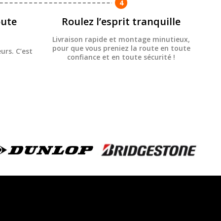
4
ute
Roulez l’esprit tranquille
Livraison rapide et montage minutieux,
pour que vous preniez la route en toute
urs. C’est
confiance et en toute sécurité !