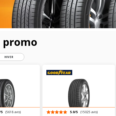
n promo
HIVER
/5
(5618 avis)
5.0/5
(15025 avis)