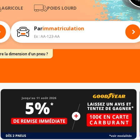
PARTE
AGRICOLE
POIDS LOURD
Par
immatriculation
Ex : AA-123-AA
e la dimension d'un pneu ?