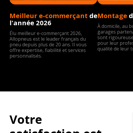
Meilleur e-commerçant
de
Montage
d
l'année 2026
À domicile, au 
garages partena
Élu meilleur e-commerçant 2026,
sont rigoureus
Allopneus est le leader français du
pour leur profe
pneu depuis plus de 20 ans. Il vous
qualité de leur t
offre expertise, fiabilité et services
personnalisés.
Votre