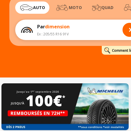
AUTO
MOTO
QUAD
Par
dimension
Ex : 205/55 R16 91V
Comment lir