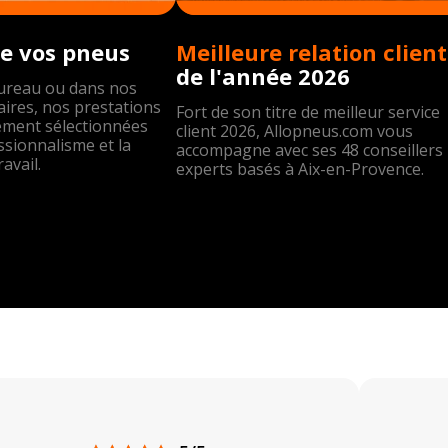
e vos pneus
Meil
de l'année 2026
bureau ou dans nos
ires, nos prestations
Fort de son titre de meilleur service
ement sélectionnées
client 2026, Allopneus.com vous
ssionnalisme et la
accompagne avec ses 48 conseillers
ravail.
experts basés à Aix-en-Provence.