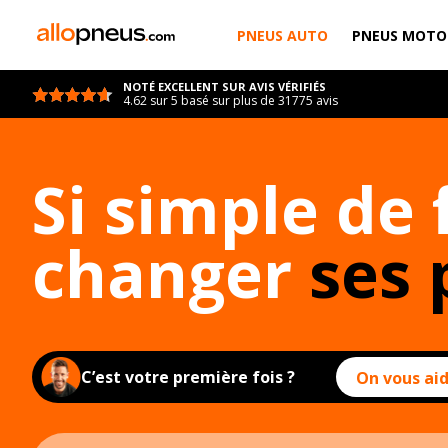
PNEUS AUTO
PNEUS MOTO
NOTÉ EXCELLENT SUR AVIS VÉRIFIÉS
4.62 sur 5 basé sur plus de 31775 avis
Si simple de 
changer
ses 
C’est votre première fois ?
On vous aid