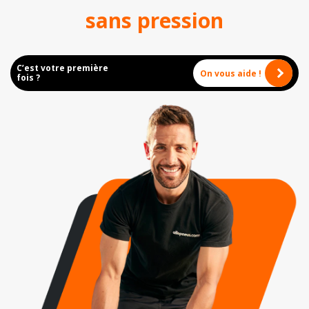
sans pression
C’est votre première
On vous aide !
fois ?