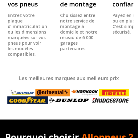
vos pneus
de montage
confian
Entrez votre
Choisissez entre
Payez en un
plaque
notre service de
ou en plusie
d’immatriculation
montage à
C’est simple
ou les dimensions
domicile et notre
sécurisé.
marquées sur vos
réseau de 6 000
pneus pour voir
garages
les modèles
partenaires.
compatibles.
Les meilleures marques aux meilleurs prix
Pourquoi choisir
Allopneus ?