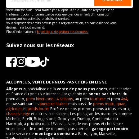
Votre adresse e-mail sera traitée par Allopneus en qualité de responsable de
traitement pour lui permettre de vous envoyer des e-mails d'information
concernant ses activités, produits et services.
Vous disposez des droits prévus par la règlementation, en particulier de vous
désinscrire à tout moment.
Plus d'informations :
la politique de gestion des données.
Suivez nous sur les réseaux
ALLOPNEUS, VENTE DE PNEUS PAS CHERS EN LIGNE
Allopneus
, spécialiste de la
vente de pneus pas chers
, est le leader
en France du pneu sur internet. Large choix de
pneus pas chers
, du
pneu auto,
pneu hiver
,
pneu 4 saisons
, au pneu
tourisme
et pneu
4x4
,
en passant par les
pneus utilitaires
mais aussi de
pneus moto
,
quad
,
agricoles
et
poids lourd
. Profitez de nos promos pneus à tous les prix,
chaines neige
et autres accessoires. Les plus grandes marques, comme
Michelin, Pirelli, Bridgestone, Goodyear, Dunlop, Continental ou
Hankook, à prix discount ! Evitez l'usure de vos pneus et choisissez
votre centre de montage de pneus pas chers en
garage partenaire
ou le service de
montage à domicile
à Paris, Lyon, Marseille,
Toulouse et dans toute la France.