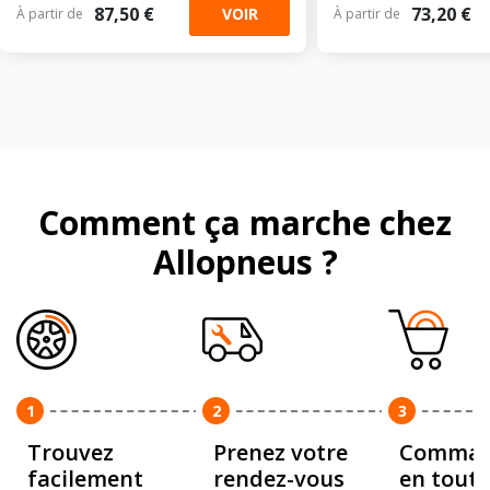
87,50 €
73,20 €
VOIR
À partir de
À partir de
Comment ça marche chez
Allopneus ?
1
2
3
Trouvez
Prenez votre
Comman
facilement
rendez-vous
en toute