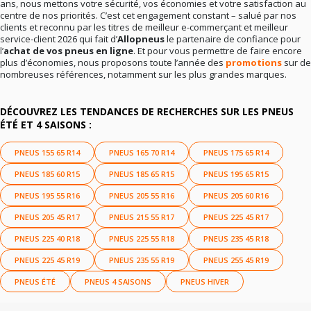
ans, nous mettons votre sécurité, vos économies et votre satisfaction au
centre de nos priorités. C’est cet engagement constant – salué par nos
clients et reconnu par les titres de meilleur e-commerçant et meilleur
service-client 2026 qui fait d’
Allopneus
le partenaire de confiance pour
l’
achat de vos pneus en ligne
. Et pour vous permettre de faire encore
plus d’économies, nous proposons toute l’année des
promotions
sur de
nombreuses références, notamment sur les plus grandes marques.
DÉCOUVREZ LES TENDANCES DE RECHERCHES SUR LES PNEUS
ÉTÉ ET 4 SAISONS :
PNEUS 155 65 R14
PNEUS 165 70 R14
PNEUS 175 65 R14
PNEUS 185 60 R15
PNEUS 185 65 R15
PNEUS 195 65 R15
PNEUS 195 55 R16
PNEUS 205 55 R16
PNEUS 205 60 R16
PNEUS 205 45 R17
PNEUS 215 55 R17
PNEUS 225 45 R17
PNEUS 225 40 R18
PNEUS 225 55 R18
PNEUS 235 45 R18
PNEUS 225 45 R19
PNEUS 235 55 R19
PNEUS 255 45 R19
PNEUS ÉTÉ
PNEUS 4 SAISONS
PNEUS HIVER