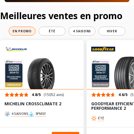
Meilleures ventes en promo
EN PROMO
ÉTÉ
4 SAISONS
HIVER
4.8/5
(15052 avis)
4.6/5
(5
MICHELIN CROSSCLIMATE 2
GOODYEAR EFFICIEN
PERFORMANCE 2
4 SAISONS
3PMSF
ÉTÉ