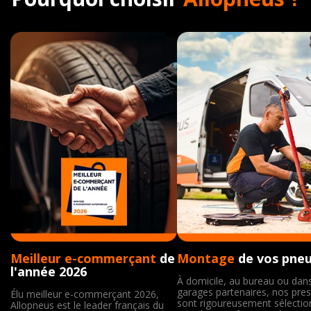
Meilleur e-commerçant
de
Montage
de vos pne
l'année 2026
À domicile, au bureau ou dan
garages partenaires, nos pres
Élu meilleur e-commerçant 2026,
sont rigoureusement sélecti
Allopneus est le leader français du