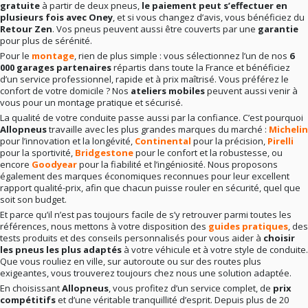
gratuite
à partir de deux pneus,
le paiement peut s’effectuer en
plusieurs fois avec Oney
, et si vous changez d’avis, vous bénéficiez du
Retour Zen
. Vos pneus peuvent aussi être couverts par une
garantie
pour plus de sérénité.
Pour le
montage
, rien de plus simple : vous sélectionnez l’un de nos
6
000 garages partenaires
répartis dans toute la France et bénéficiez
d’un service professionnel, rapide et à prix maîtrisé. Vous préférez le
confort de votre domicile ? Nos
ateliers mobiles
peuvent aussi venir à
vous pour un montage pratique et sécurisé.
La qualité de votre conduite passe aussi par la confiance. C’est pourquoi
Allopneus
travaille avec les plus grandes marques du marché :
Michelin
pour l’innovation et la longévité,
Continental
pour la précision,
Pirelli
pour la sportivité,
Bridgestone
pour le confort et la robustesse, ou
encore
Goodyear
pour la fiabilité et l’ingéniosité. Nous proposons
également des marques économiques reconnues pour leur excellent
rapport qualité-prix, afin que chacun puisse rouler en sécurité, quel que
soit son budget.
Et parce qu’il n’est pas toujours facile de s’y retrouver parmi toutes les
références, nous mettons à votre disposition des
guides pratiques
, des
tests produits et des conseils personnalisés pour vous aider à
choisir
les pneus les plus adaptés
à votre véhicule et à votre style de conduite.
Que vous rouliez en ville, sur autoroute ou sur des routes plus
exigeantes, vous trouverez toujours chez nous une solution adaptée.
En choisissant
Allopneus
, vous profitez d’un service complet, de
prix
compétitifs
et d’une véritable tranquillité d’esprit. Depuis plus de 20