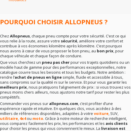
En résumé
: la bonne marque dépend surtout de vos
besoins réels. Rien ne sert de viser le haut de gamme si
votre conduite ne l’exige pas. Mieux vaut un choix
cohérent qu’un pari hasardeux.
POURQUOI CHOISIR ALLOPNEUS ?
Chez
Allopneus
, chaque pneu compte pour votre sécurité. C’est ce qui
vous relie à la route, assure votre
sécurité
, améliore votre confort et
contribue à vos économies kilomètre après kilomètre. C’est pourquoi
nous avons à cœur de vous proposer le bon pneu, au
bon prix
, pour
chaque véhicule et chaque façon de conduire.
Que vous cherchiez un
pneu pas cher
pour vos trajets quotidiens ou un
modèle haut de gamme pour des performances exceptionnelles, notre
catalogue couvre tous les besoins et tous les budgets. Notre ambition :
rendre l’
achat de pneus en ligne
simple, fluide et accessible à tous,
sans compromis sur la qualité ni sur le service. Et pour vous garantir les
meilleurs prix
, nous pratiquons l’alignement de prix : si vous trouvez vos
pneus moins chers ailleurs, nous ajustons notre tarif pour rester les plus
compétitifs.
Commander vos pneus sur
allopneus.com
, c’est profiter d’une
expérience rapide et intuitive. En quelques clics, vous accédez à des
milliers de références disponibles, adaptées à votre
voiture
, SUV,
utilitaire
,
4x4
ou
moto
. Grâce à notre moteur de recherche intelligent,
vous comparez facilement les prix, les performances et les
avis clients
pour choisir les pneus qui vous conviennent le mieux. La
livraison est