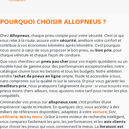
En résumé
: la bonne marque dépend surtout de vos
besoins réels. Rien ne sert de viser le haut de gamme si
votre conduite ne l’exige pas. Mieux vaut un choix
cohérent qu’un pari hasardeux.
POURQUOI CHOISIR ALLOPNEUS ?
Chez
Allopneus
, chaque pneu compte pour votre sécurité. C’est ce qui
vous relie à la route, assure votre
sécurité
, améliore votre confort et
contribue à vos économies kilomètre après kilomètre. C’est pourquoi
nous avons à cœur de vous proposer le bon pneu, au
bon prix
, pour
chaque véhicule et chaque façon de conduire.
Que vous cherchiez un
pneu pas cher
pour vos trajets quotidiens ou un
modèle haut de gamme pour des performances exceptionnelles, notre
catalogue couvre tous les besoins et tous les budgets. Notre ambition :
rendre l’
achat de pneus en ligne
simple, fluide et accessible à tous,
sans compromis sur la qualité ni sur le service. Et pour vous garantir les
meilleurs prix
, nous pratiquons l’alignement de prix : si vous trouvez vos
pneus moins chers ailleurs, nous ajustons notre tarif pour rester les plus
compétitifs.
Commander vos pneus sur
allopneus.com
, c’est profiter d’une
expérience rapide et intuitive. En quelques clics, vous accédez à des
milliers de références disponibles, adaptées à votre
voiture
, SUV,
utilitaire
,
4x4
ou
moto
. Grâce à notre moteur de recherche intelligent,
vous comparez facilement les prix, les performances et les
avis clients
pour choisir les pneus qui vous conviennent le mieux. La
livraison est