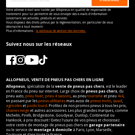
Votre adresse e-mail sera traitée par Allopneus en qualité de responsable de
traitement pour lui permettre de vous envoyer des e-mails d'information
concernant ses activités, produits et services.
Vous disposez des droits prévus par la règlementation, en particulier de vous
désinscrire à tout moment.
Plus d'informations :
la politique de gestion des données.
Suivez nous sur les réseaux
ALLOPNEUS, VENTE DE PNEUS PAS CHERS EN LIGNE
Allopneus
, spécialiste de la
vente de pneus pas chers
, est le leader
en France du pneu sur internet. Large choix de
pneus pas chers
, du
pneu auto,
pneu hiver
,
pneu 4 saisons
, au pneu
tourisme
et pneu
4x4
,
en passant par les
pneus utilitaires
mais aussi de
pneus moto
,
quad
,
agricoles
et
poids lourd
. Profitez de nos promos pneus à tous les prix,
chaines neige
et autres accessoires. Les plus grandes marques, comme
Michelin, Pirelli, Bridgestone, Goodyear, Dunlop, Continental ou
Hankook, à prix discount ! Evitez l'usure de vos pneus et choisissez
votre centre de montage de pneus pas chers en
garage partenaire
ou le service de
montage à domicile
à Paris, Lyon, Marseille,
Toulouse et dans toute la France.