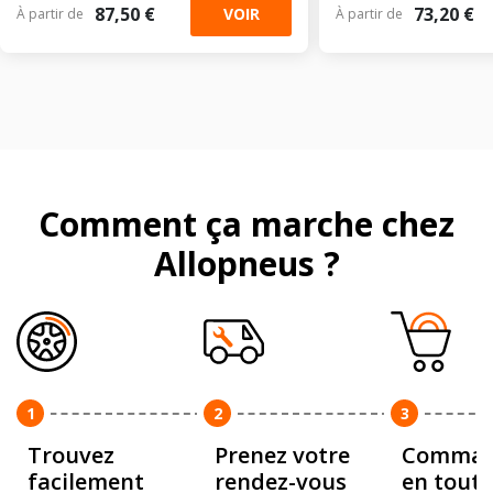
87,50 €
73,20 €
VOIR
À partir de
À partir de
Comment ça marche chez
Allopneus ?
1
2
3
Trouvez
Prenez votre
Comman
facilement
rendez-vous
en toute