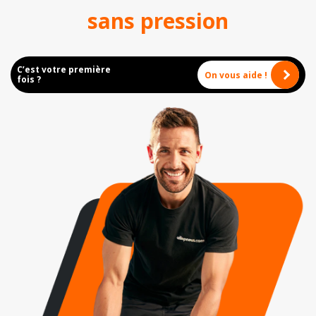
sans pression
C’est votre première
On vous aide !
fois ?