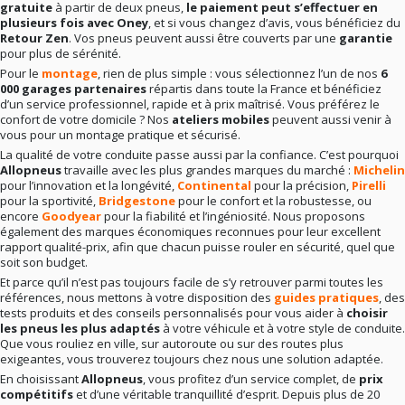
gratuite
à partir de deux pneus,
le paiement peut s’effectuer en
plusieurs fois avec Oney
, et si vous changez d’avis, vous bénéficiez du
Retour Zen
. Vos pneus peuvent aussi être couverts par une
garantie
pour plus de sérénité.
Pour le
montage
, rien de plus simple : vous sélectionnez l’un de nos
6
000 garages partenaires
répartis dans toute la France et bénéficiez
d’un service professionnel, rapide et à prix maîtrisé. Vous préférez le
confort de votre domicile ? Nos
ateliers mobiles
peuvent aussi venir à
vous pour un montage pratique et sécurisé.
La qualité de votre conduite passe aussi par la confiance. C’est pourquoi
Allopneus
travaille avec les plus grandes marques du marché :
Michelin
pour l’innovation et la longévité,
Continental
pour la précision,
Pirelli
pour la sportivité,
Bridgestone
pour le confort et la robustesse, ou
encore
Goodyear
pour la fiabilité et l’ingéniosité. Nous proposons
également des marques économiques reconnues pour leur excellent
rapport qualité-prix, afin que chacun puisse rouler en sécurité, quel que
soit son budget.
Et parce qu’il n’est pas toujours facile de s’y retrouver parmi toutes les
références, nous mettons à votre disposition des
guides pratiques
, des
tests produits et des conseils personnalisés pour vous aider à
choisir
les pneus les plus adaptés
à votre véhicule et à votre style de conduite.
Que vous rouliez en ville, sur autoroute ou sur des routes plus
exigeantes, vous trouverez toujours chez nous une solution adaptée.
En choisissant
Allopneus
, vous profitez d’un service complet, de
prix
compétitifs
et d’une véritable tranquillité d’esprit. Depuis plus de 20