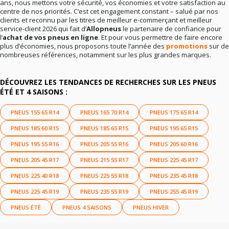
ans, nous mettons votre sécurité, vos économies et votre satisfaction au
centre de nos priorités. C’est cet engagement constant – salué par nos
clients et reconnu par les titres de meilleur e-commerçant et meilleur
service-client 2026 qui fait d’
Allopneus
le partenaire de confiance pour
l’
achat de vos pneus en ligne
. Et pour vous permettre de faire encore
plus d’économies, nous proposons toute l’année des
promotions
sur de
nombreuses références, notamment sur les plus grandes marques.
DÉCOUVREZ LES TENDANCES DE RECHERCHES SUR LES PNEUS
ÉTÉ ET 4 SAISONS :
PNEUS 155 65 R14
PNEUS 165 70 R14
PNEUS 175 65 R14
PNEUS 185 60 R15
PNEUS 185 65 R15
PNEUS 195 65 R15
PNEUS 195 55 R16
PNEUS 205 55 R16
PNEUS 205 60 R16
PNEUS 205 45 R17
PNEUS 215 55 R17
PNEUS 225 45 R17
PNEUS 225 40 R18
PNEUS 225 55 R18
PNEUS 235 45 R18
PNEUS 225 45 R19
PNEUS 235 55 R19
PNEUS 255 45 R19
PNEUS ÉTÉ
PNEUS 4 SAISONS
PNEUS HIVER