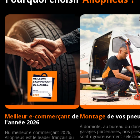
Meilleur e-commerçant
de
Montage
de vos pne
l'année 2026
À domicile, au bureau ou dan
garages partenaires, nos pres
Élu meilleur e-commerçant 2026,
sont rigoureusement sélecti
Allopneus est le leader français du