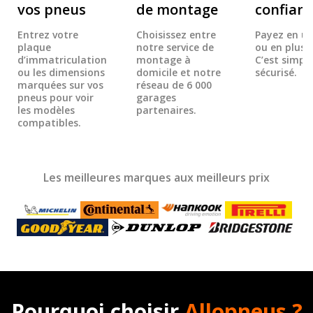
vos pneus
de montage
confian
Entrez votre
Choisissez entre
Payez en un
plaque
notre service de
ou en plusie
d’immatriculation
montage à
C’est simple
ou les dimensions
domicile et notre
sécurisé.
marquées sur vos
réseau de 6 000
pneus pour voir
garages
les modèles
partenaires.
compatibles.
Les meilleures marques aux meilleurs prix
Pourquoi choisir
Allopneus ?