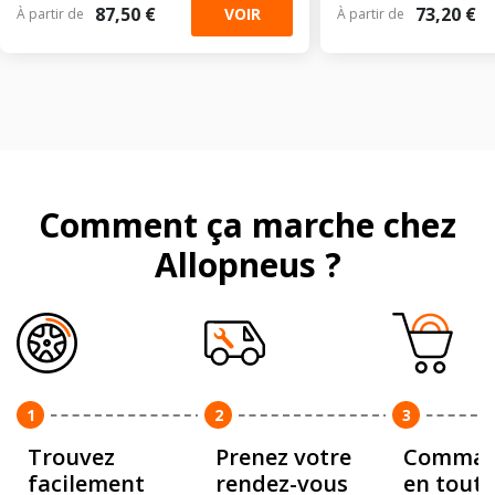
87,50 €
73,20 €
VOIR
À partir de
À partir de
Comment ça marche chez
Allopneus ?
1
2
3
Trouvez
Prenez votre
Comman
facilement
rendez-vous
en toute