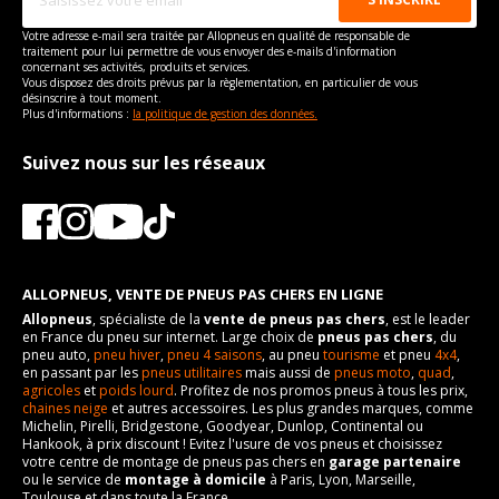
Votre adresse e-mail sera traitée par Allopneus en qualité de responsable de
traitement pour lui permettre de vous envoyer des e-mails d'information
concernant ses activités, produits et services.
Vous disposez des droits prévus par la règlementation, en particulier de vous
désinscrire à tout moment.
Plus d'informations :
la politique de gestion des données.
Suivez nous sur les réseaux
ALLOPNEUS, VENTE DE PNEUS PAS CHERS EN LIGNE
Allopneus
, spécialiste de la
vente de pneus pas chers
, est le leader
en France du pneu sur internet. Large choix de
pneus pas chers
, du
pneu auto,
pneu hiver
,
pneu 4 saisons
, au pneu
tourisme
et pneu
4x4
,
en passant par les
pneus utilitaires
mais aussi de
pneus moto
,
quad
,
agricoles
et
poids lourd
. Profitez de nos promos pneus à tous les prix,
chaines neige
et autres accessoires. Les plus grandes marques, comme
Michelin, Pirelli, Bridgestone, Goodyear, Dunlop, Continental ou
Hankook, à prix discount ! Evitez l'usure de vos pneus et choisissez
votre centre de montage de pneus pas chers en
garage partenaire
ou le service de
montage à domicile
à Paris, Lyon, Marseille,
Toulouse et dans toute la France.