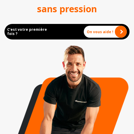
sans pression
C’est votre première
On vous aide !
fois ?