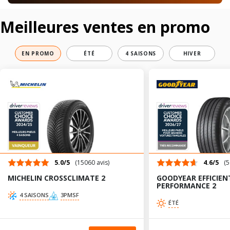
Meilleures ventes en promo
EN PROMO
ÉTÉ
4 SAISONS
HIVER
5.0/5
(15060 avis)
4.6/5
(5
MICHELIN CROSSCLIMATE 2
GOODYEAR EFFICIEN
PERFORMANCE 2
4 SAISONS
3PMSF
ÉTÉ