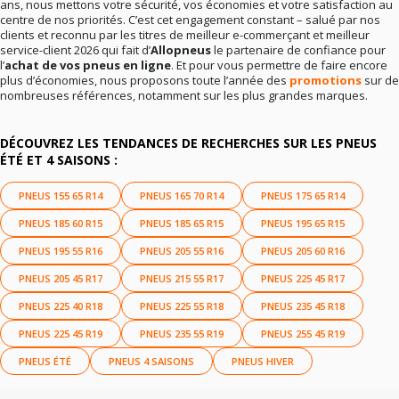
ans, nous mettons votre sécurité, vos économies et votre satisfaction au
centre de nos priorités. C’est cet engagement constant – salué par nos
clients et reconnu par les titres de meilleur e-commerçant et meilleur
service-client 2026 qui fait d’
Allopneus
le partenaire de confiance pour
l’
achat de vos pneus en ligne
. Et pour vous permettre de faire encore
plus d’économies, nous proposons toute l’année des
promotions
sur de
nombreuses références, notamment sur les plus grandes marques.
DÉCOUVREZ LES TENDANCES DE RECHERCHES SUR LES PNEUS
ÉTÉ ET 4 SAISONS :
PNEUS 155 65 R14
PNEUS 165 70 R14
PNEUS 175 65 R14
PNEUS 185 60 R15
PNEUS 185 65 R15
PNEUS 195 65 R15
PNEUS 195 55 R16
PNEUS 205 55 R16
PNEUS 205 60 R16
PNEUS 205 45 R17
PNEUS 215 55 R17
PNEUS 225 45 R17
PNEUS 225 40 R18
PNEUS 225 55 R18
PNEUS 235 45 R18
PNEUS 225 45 R19
PNEUS 235 55 R19
PNEUS 255 45 R19
PNEUS ÉTÉ
PNEUS 4 SAISONS
PNEUS HIVER