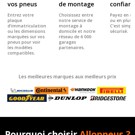
vos pneus
de montage
confian
Entrez votre
Choisissez entre
Payez en un
plaque
notre service de
ou en plusie
d’immatriculation
montage à
C’est simple
ou les dimensions
domicile et notre
sécurisé.
marquées sur vos
réseau de 6 000
pneus pour voir
garages
les modèles
partenaires.
compatibles.
Les meilleures marques aux meilleurs prix
Pourquoi choisir
Allopneus ?