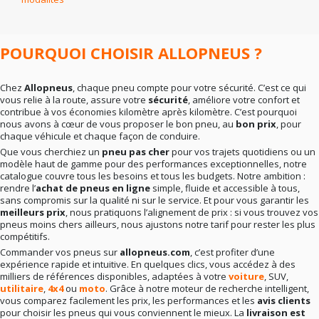
En résumé
: la bonne marque dépend surtout de vos
besoins réels. Rien ne sert de viser le haut de gamme si
votre conduite ne l’exige pas. Mieux vaut un choix
cohérent qu’un pari hasardeux.
POURQUOI CHOISIR ALLOPNEUS ?
Chez
Allopneus
, chaque pneu compte pour votre sécurité. C’est ce qui
vous relie à la route, assure votre
sécurité
, améliore votre confort et
contribue à vos économies kilomètre après kilomètre. C’est pourquoi
nous avons à cœur de vous proposer le bon pneu, au
bon prix
, pour
chaque véhicule et chaque façon de conduire.
Que vous cherchiez un
pneu pas cher
pour vos trajets quotidiens ou un
modèle haut de gamme pour des performances exceptionnelles, notre
catalogue couvre tous les besoins et tous les budgets. Notre ambition :
rendre l’
achat de pneus en ligne
simple, fluide et accessible à tous,
sans compromis sur la qualité ni sur le service. Et pour vous garantir les
meilleurs prix
, nous pratiquons l’alignement de prix : si vous trouvez vos
pneus moins chers ailleurs, nous ajustons notre tarif pour rester les plus
compétitifs.
Commander vos pneus sur
allopneus.com
, c’est profiter d’une
expérience rapide et intuitive. En quelques clics, vous accédez à des
milliers de références disponibles, adaptées à votre
voiture
, SUV,
utilitaire
,
4x4
ou
moto
. Grâce à notre moteur de recherche intelligent,
vous comparez facilement les prix, les performances et les
avis clients
pour choisir les pneus qui vous conviennent le mieux. La
livraison est