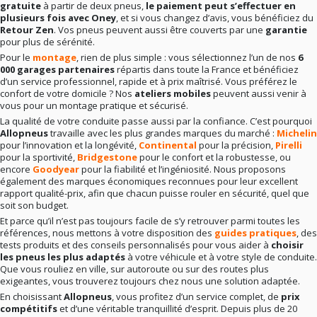
gratuite
à partir de deux pneus,
le paiement peut s’effectuer en
plusieurs fois avec Oney
, et si vous changez d’avis, vous bénéficiez du
Retour Zen
. Vos pneus peuvent aussi être couverts par une
garantie
pour plus de sérénité.
Pour le
montage
, rien de plus simple : vous sélectionnez l’un de nos
6
000 garages partenaires
répartis dans toute la France et bénéficiez
d’un service professionnel, rapide et à prix maîtrisé. Vous préférez le
confort de votre domicile ? Nos
ateliers mobiles
peuvent aussi venir à
vous pour un montage pratique et sécurisé.
La qualité de votre conduite passe aussi par la confiance. C’est pourquoi
Allopneus
travaille avec les plus grandes marques du marché :
Michelin
pour l’innovation et la longévité,
Continental
pour la précision,
Pirelli
pour la sportivité,
Bridgestone
pour le confort et la robustesse, ou
encore
Goodyear
pour la fiabilité et l’ingéniosité. Nous proposons
également des marques économiques reconnues pour leur excellent
rapport qualité-prix, afin que chacun puisse rouler en sécurité, quel que
soit son budget.
Et parce qu’il n’est pas toujours facile de s’y retrouver parmi toutes les
références, nous mettons à votre disposition des
guides pratiques
, des
tests produits et des conseils personnalisés pour vous aider à
choisir
les pneus les plus adaptés
à votre véhicule et à votre style de conduite.
Que vous rouliez en ville, sur autoroute ou sur des routes plus
exigeantes, vous trouverez toujours chez nous une solution adaptée.
En choisissant
Allopneus
, vous profitez d’un service complet, de
prix
compétitifs
et d’une véritable tranquillité d’esprit. Depuis plus de 20