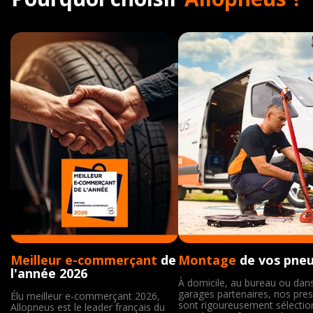
Meilleur e-commerçant
de
Montage
de vos pne
l'année 2026
À domicile, au bureau ou dan
garages partenaires, nos pres
Élu meilleur e-commerçant 2026,
sont rigoureusement sélecti
Allopneus est le leader français du