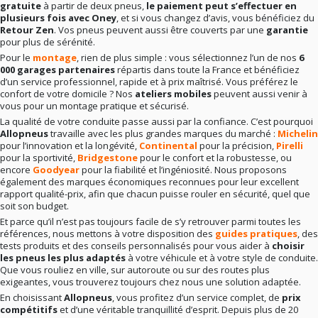
gratuite
à partir de deux pneus,
le paiement peut s’effectuer en
plusieurs fois avec Oney
, et si vous changez d’avis, vous bénéficiez du
Retour Zen
. Vos pneus peuvent aussi être couverts par une
garantie
pour plus de sérénité.
Pour le
montage
, rien de plus simple : vous sélectionnez l’un de nos
6
000 garages partenaires
répartis dans toute la France et bénéficiez
d’un service professionnel, rapide et à prix maîtrisé. Vous préférez le
confort de votre domicile ? Nos
ateliers mobiles
peuvent aussi venir à
vous pour un montage pratique et sécurisé.
La qualité de votre conduite passe aussi par la confiance. C’est pourquoi
Allopneus
travaille avec les plus grandes marques du marché :
Michelin
pour l’innovation et la longévité,
Continental
pour la précision,
Pirelli
pour la sportivité,
Bridgestone
pour le confort et la robustesse, ou
encore
Goodyear
pour la fiabilité et l’ingéniosité. Nous proposons
également des marques économiques reconnues pour leur excellent
rapport qualité-prix, afin que chacun puisse rouler en sécurité, quel que
soit son budget.
Et parce qu’il n’est pas toujours facile de s’y retrouver parmi toutes les
références, nous mettons à votre disposition des
guides pratiques
, des
tests produits et des conseils personnalisés pour vous aider à
choisir
les pneus les plus adaptés
à votre véhicule et à votre style de conduite.
Que vous rouliez en ville, sur autoroute ou sur des routes plus
exigeantes, vous trouverez toujours chez nous une solution adaptée.
En choisissant
Allopneus
, vous profitez d’un service complet, de
prix
compétitifs
et d’une véritable tranquillité d’esprit. Depuis plus de 20