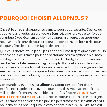
En résumé
: la bonne marque dépend surtout de vos
besoins réels. Rien ne sert de viser le haut de gamme si
votre conduite ne l’exige pas. Mieux vaut un choix
cohérent qu’un pari hasardeux.
POURQUOI CHOISIR ALLOPNEUS ?
Chez
Allopneus
, chaque pneu compte pour votre sécurité. C’est ce qui
vous relie à la route, assure votre
sécurité
, améliore votre confort et
contribue à vos économies kilomètre après kilomètre. C’est pourquoi
nous avons à cœur de vous proposer le bon pneu, au
bon prix
, pour
chaque véhicule et chaque façon de conduire.
Que vous cherchiez un
pneu pas cher
pour vos trajets quotidiens ou un
modèle haut de gamme pour des performances exceptionnelles, notre
catalogue couvre tous les besoins et tous les budgets. Notre ambition :
rendre l’
achat de pneus en ligne
simple, fluide et accessible à tous,
sans compromis sur la qualité ni sur le service. Et pour vous garantir les
meilleurs prix
, nous pratiquons l’alignement de prix : si vous trouvez vos
pneus moins chers ailleurs, nous ajustons notre tarif pour rester les plus
compétitifs.
Commander vos pneus sur
allopneus.com
, c’est profiter d’une
expérience rapide et intuitive. En quelques clics, vous accédez à des
milliers de références disponibles, adaptées à votre
voiture
, SUV,
utilitaire
,
4x4
ou
moto
. Grâce à notre moteur de recherche intelligent,
vous comparez facilement les prix, les performances et les
avis clients
pour choisir les pneus qui vous conviennent le mieux. La
livraison est