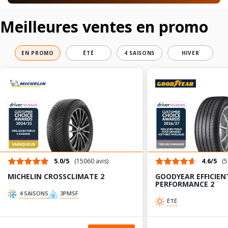
Meilleures ventes en promo
EN PROMO
ÉTÉ
4 SAISONS
HIVER
5.0/5
(15060 avis)
4.6/5
(5
MICHELIN CROSSCLIMATE 2
GOODYEAR EFFICIEN
PERFORMANCE 2
4 SAISONS
3PMSF
ÉTÉ