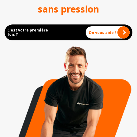
sans pression
C’est votre première
On vous aide !
fois ?