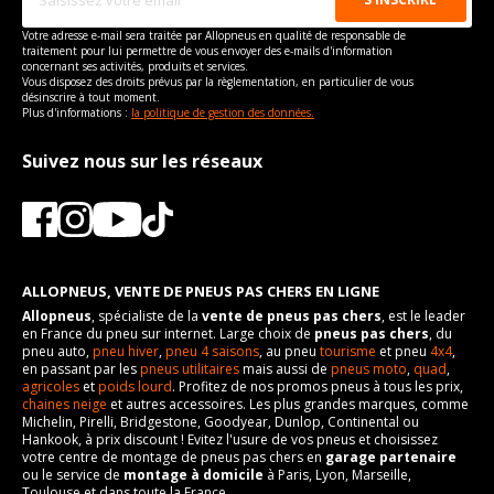
Votre adresse e-mail sera traitée par Allopneus en qualité de responsable de
traitement pour lui permettre de vous envoyer des e-mails d'information
concernant ses activités, produits et services.
Vous disposez des droits prévus par la règlementation, en particulier de vous
désinscrire à tout moment.
Plus d'informations :
la politique de gestion des données.
Suivez nous sur les réseaux
ALLOPNEUS, VENTE DE PNEUS PAS CHERS EN LIGNE
Allopneus
, spécialiste de la
vente de pneus pas chers
, est le leader
en France du pneu sur internet. Large choix de
pneus pas chers
, du
pneu auto,
pneu hiver
,
pneu 4 saisons
, au pneu
tourisme
et pneu
4x4
,
en passant par les
pneus utilitaires
mais aussi de
pneus moto
,
quad
,
agricoles
et
poids lourd
. Profitez de nos promos pneus à tous les prix,
chaines neige
et autres accessoires. Les plus grandes marques, comme
Michelin, Pirelli, Bridgestone, Goodyear, Dunlop, Continental ou
Hankook, à prix discount ! Evitez l'usure de vos pneus et choisissez
votre centre de montage de pneus pas chers en
garage partenaire
ou le service de
montage à domicile
à Paris, Lyon, Marseille,
Toulouse et dans toute la France.