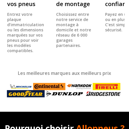
vos pneus
de montage
confian
Entrez votre
Choisissez entre
Payez en un
plaque
notre service de
ou en plusie
d’immatriculation
montage à
C’est simple
ou les dimensions
domicile et notre
sécurisé.
marquées sur vos
réseau de 6 000
pneus pour voir
garages
les modèles
partenaires.
compatibles.
Les meilleures marques aux meilleurs prix
Pourquoi choisir
Allopneus ?