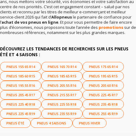
ans, nous mettons votre sécurité, vos économies et votre satisfaction au
centre de nos priorités. C’est cet engagement constant – salué par nos
clients et reconnu par les titres de meilleur e-commerçant et meilleur
service-client 2026 qui fait d’
Allopneus
le partenaire de confiance pour
l’
achat de vos pneus en ligne
. Et pour vous permettre de faire encore
plus d’économies, nous proposons toute l’année des
promotions
sur de
nombreuses références, notamment sur les plus grandes marques.
DÉCOUVREZ LES TENDANCES DE RECHERCHES SUR LES PNEUS
ÉTÉ ET 4 SAISONS :
PNEUS 155 65 R14
PNEUS 165 70 R14
PNEUS 175 65 R14
PNEUS 185 60 R15
PNEUS 185 65 R15
PNEUS 195 65 R15
PNEUS 195 55 R16
PNEUS 205 55 R16
PNEUS 205 60 R16
PNEUS 205 45 R17
PNEUS 215 55 R17
PNEUS 225 45 R17
PNEUS 225 40 R18
PNEUS 225 55 R18
PNEUS 235 45 R18
PNEUS 225 45 R19
PNEUS 235 55 R19
PNEUS 255 45 R19
PNEUS ÉTÉ
PNEUS 4 SAISONS
PNEUS HIVER