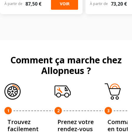
87,50 €
73,20 €
VOIR
À partir de
À partir de
Comment ça marche chez
Allopneus ?
1
2
3
Trouvez
Prenez votre
Comman
facilement
rendez-vous
en toute