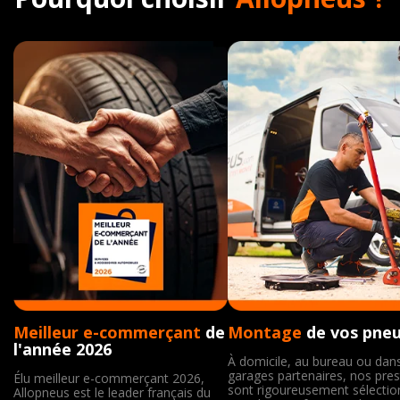
Meilleur e-commerçant
de
Montage
de vos pne
l'année 2026
À domicile, au bureau ou dan
garages partenaires, nos pres
Élu meilleur e-commerçant 2026,
sont rigoureusement sélecti
Allopneus est le leader français du