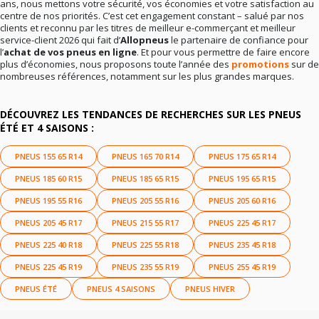
ans, nous mettons votre sécurité, vos économies et votre satisfaction au
centre de nos priorités. C’est cet engagement constant – salué par nos
clients et reconnu par les titres de meilleur e-commerçant et meilleur
service-client 2026 qui fait d’
Allopneus
le partenaire de confiance pour
l’
achat de vos pneus en ligne
. Et pour vous permettre de faire encore
plus d’économies, nous proposons toute l’année des
promotions
sur de
nombreuses références, notamment sur les plus grandes marques.
DÉCOUVREZ LES TENDANCES DE RECHERCHES SUR LES PNEUS
ÉTÉ ET 4 SAISONS :
PNEUS 155 65 R14
PNEUS 165 70 R14
PNEUS 175 65 R14
PNEUS 185 60 R15
PNEUS 185 65 R15
PNEUS 195 65 R15
PNEUS 195 55 R16
PNEUS 205 55 R16
PNEUS 205 60 R16
PNEUS 205 45 R17
PNEUS 215 55 R17
PNEUS 225 45 R17
PNEUS 225 40 R18
PNEUS 225 55 R18
PNEUS 235 45 R18
PNEUS 225 45 R19
PNEUS 235 55 R19
PNEUS 255 45 R19
PNEUS ÉTÉ
PNEUS 4 SAISONS
PNEUS HIVER