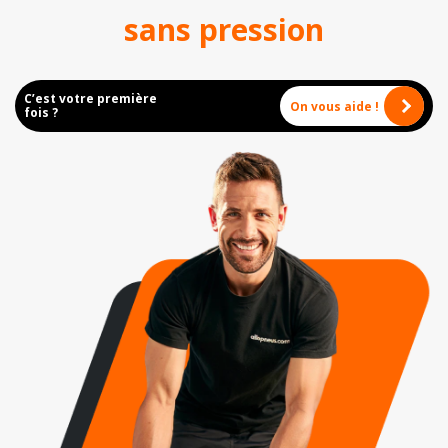
sans pression
C’est votre première
On vous aide !
fois ?