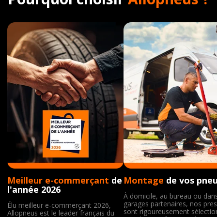
Meilleur e-commerçant
de
Montage
de vos pne
l'année 2026
À domicile, au bureau ou dan
garages partenaires, nos pres
Élu meilleur e-commerçant 2026,
sont rigoureusement sélecti
Allopneus est le leader français du