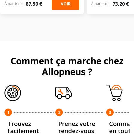
87,50 €
73,20 €
VOIR
À partir de
À partir de
Comment ça marche chez
Allopneus ?
1
2
3
Trouvez
Prenez votre
Comman
facilement
rendez-vous
en toute