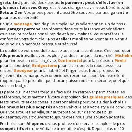
gratuite
à partir de deux pneus,
le paiement peut s’effectuer en
plusieurs fois avec Oney
, et si vous changez d’avis, vous bénéficiez du
Retour Zen
. Vos pneus peuvent aussi être couverts par une
garantie
pour plus de sérénité.
Pour le
montage
, rien de plus simple : vous sélectionnez l’un de nos
6
000 garages partenaires
répartis dans toute la France et bénéficiez
d’un service professionnel, rapide et à prix maîtrisé. Vous préférez le
confort de votre domicile ? Nos
ateliers mobiles
peuvent aussi venir à
vous pour un montage pratique et sécurisé.
La qualité de votre conduite passe aussi par la confiance. C’est pourquoi
Allopneus
travaille avec les plus grandes marques du marché :
Michelin
pour l’innovation et la longévité,
Continental
pour la précision,
Pirelli
pour la sportivité,
Bridgestone
pour le confort et la robustesse, ou
encore
Goodyear
pour la fiabilité et l’ingéniosité. Nous proposons
également des marques économiques reconnues pour leur excellent
rapport qualité-prix, afin que chacun puisse rouler en sécurité, quel que
soit son budget.
Et parce qu’il n’est pas toujours facile de s’y retrouver parmi toutes les
références, nous mettons à votre disposition des
guides pratiques
, des
tests produits et des conseils personnalisés pour vous aider à
choisir
les pneus les plus adaptés
à votre véhicule et à votre style de conduite.
Que vous rouliez en ville, sur autoroute ou sur des routes plus
exigeantes, vous trouverez toujours chez nous une solution adaptée.
En choisissant
Allopneus
, vous profitez d’un service complet, de
prix
compétitifs
et d’une véritable tranquillité d’esprit. Depuis plus de 20