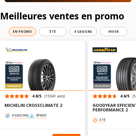
Meilleures ventes en promo
EN PROMO
ÉTÉ
4 SAISONS
HIVER
4.8/5
(15041 avis)
4.6/5
(5
MICHELIN CROSSCLIMATE 2
GOODYEAR EFFICIEN
PERFORMANCE 2
4 SAISONS
3PMSF
ÉTÉ