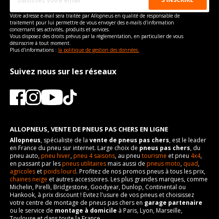
Votre adresse e-mail sera traitée par Allopneus en qualité de responsable de
traitement pour lui permettre de vous envoyer des e-mails d'information
concernant ses activités, produits et services.
Vous disposez des droits prévus par la règlementation, en particulier de vous
désinscrire à tout moment.
Plus d'informations :
la politique de gestion des données.
Suivez nous sur les réseaux
ALLOPNEUS, VENTE DE PNEUS PAS CHERS EN LIGNE
Allopneus
, spécialiste de la
vente de pneus pas chers
, est le leader
en France du pneu sur internet. Large choix de
pneus pas chers
, du
pneu auto,
pneu hiver
,
pneu 4 saisons
, au pneu
tourisme
et pneu
4x4
,
en passant par les
pneus utilitaires
mais aussi de
pneus moto
,
quad
,
agricoles
et
poids lourd
. Profitez de nos promos pneus à tous les prix,
chaines neige
et autres accessoires. Les plus grandes marques, comme
Michelin, Pirelli, Bridgestone, Goodyear, Dunlop, Continental ou
Hankook, à prix discount ! Evitez l'usure de vos pneus et choisissez
votre centre de montage de pneus pas chers en
garage partenaire
ou le service de
montage à domicile
à Paris, Lyon, Marseille,
Toulouse et dans toute la France.