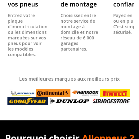
vos pneus
de montage
confian
Entrez votre
Choisissez entre
Payez en un
plaque
notre service de
ou en plusie
d’immatriculation
montage à
C’est simple
ou les dimensions
domicile et notre
sécurisé.
marquées sur vos
réseau de 6 000
pneus pour voir
garages
les modèles
partenaires.
compatibles.
Les meilleures marques aux meilleurs prix
Pourquoi choisir
Allopneus ?