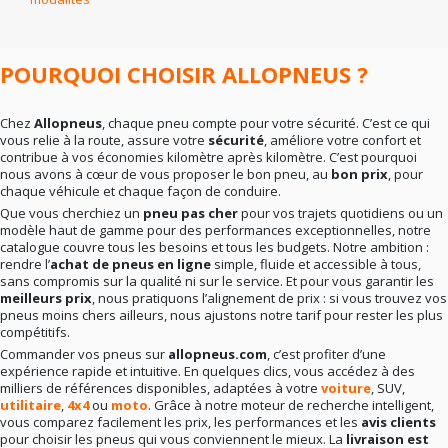
En résumé
: la bonne marque dépend surtout de vos
besoins réels. Rien ne sert de viser le haut de gamme si
votre conduite ne l’exige pas. Mieux vaut un choix
cohérent qu’un pari hasardeux.
POURQUOI CHOISIR ALLOPNEUS ?
Chez
Allopneus
, chaque pneu compte pour votre sécurité. C’est ce qui
vous relie à la route, assure votre
sécurité
, améliore votre confort et
contribue à vos économies kilomètre après kilomètre. C’est pourquoi
nous avons à cœur de vous proposer le bon pneu, au
bon prix
, pour
chaque véhicule et chaque façon de conduire.
Que vous cherchiez un
pneu pas cher
pour vos trajets quotidiens ou un
modèle haut de gamme pour des performances exceptionnelles, notre
catalogue couvre tous les besoins et tous les budgets. Notre ambition :
rendre l’
achat de pneus en ligne
simple, fluide et accessible à tous,
sans compromis sur la qualité ni sur le service. Et pour vous garantir les
meilleurs prix
, nous pratiquons l’alignement de prix : si vous trouvez vos
pneus moins chers ailleurs, nous ajustons notre tarif pour rester les plus
compétitifs.
Commander vos pneus sur
allopneus.com
, c’est profiter d’une
expérience rapide et intuitive. En quelques clics, vous accédez à des
milliers de références disponibles, adaptées à votre
voiture
, SUV,
utilitaire
,
4x4
ou
moto
. Grâce à notre moteur de recherche intelligent,
vous comparez facilement les prix, les performances et les
avis clients
pour choisir les pneus qui vous conviennent le mieux. La
livraison est