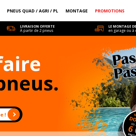
PNEUS QUAD / AGRI / PL
MONTAGE
PROMOTIONS
LIVRAISON OFFERTE
LE MONTAGE DE
À partir de 2 pneus
en garage ou à 
faire
pneus.
e !
DO
OU 
6