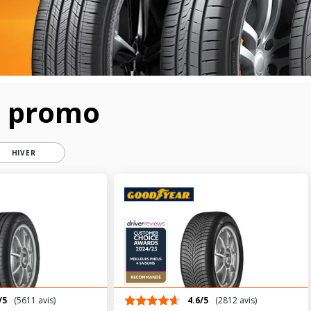
n promo
HIVER
/5
(5611 avis)
4.6/5
(2812 avis)