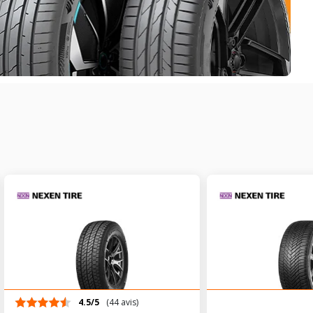
4.5/5
(44 avis)