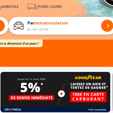
PARTE
AGRICOLE
POIDS LOURD
Par
immatriculation
Ex : AA-123-AA
e la dimension d'un pneu ?