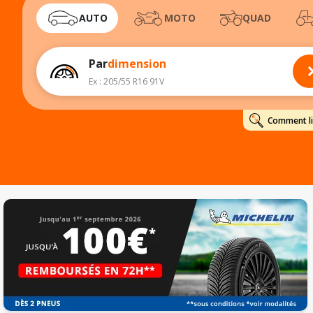
AUTO
MOTO
QUAD
Par
dimension
Ex : 205/55 R16 91V
Comment lir