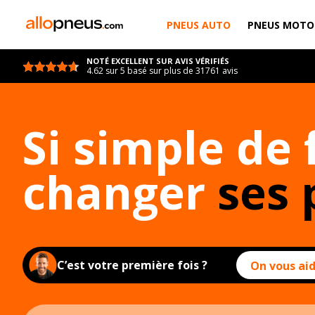
PNEUS AUTO
PNEUS MOTO
NOTÉ EXCELLENT SUR AVIS VÉRIFIÉS
4.62 sur 5 basé sur plus de 31761 avis
Si simple de 
changer
ses 
C’est votre première fois ?
On vous aid