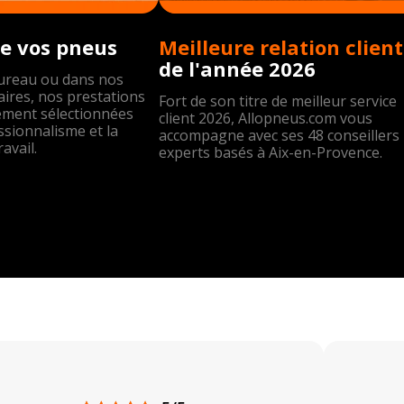
e vos pneus
Meil
de l'année 2026
bureau ou dans nos
ires, nos prestations
Fort de son titre de meilleur service
ement sélectionnées
client 2026, Allopneus.com vous
ssionnalisme et la
accompagne avec ses 48 conseillers
ravail.
experts basés à Aix-en-Provence.