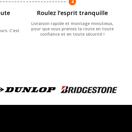
4
ute
Roulez l’esprit tranquille
Livraison rapide et montage minutieux,
pour que vous preniez la route en toute
urs. C’est
confiance et en toute sécurité !