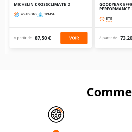
MICHELIN CROSSCLIMATE 2
GOODYEAR EFFI
PERFORMANCE 
4 SAISONS
3PMSF
ÉTÉ
87,50 €
73,20
VOIR
À partir de
À partir de
Commen