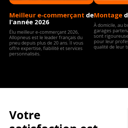
Meilleur e-commerçant
de
Montage
d
l'année 2026
À domicile, au 
garages partena
Élu meilleur e-commerçant 2026,
sont rigoureus
Allopneus est le leader français du
pour leur profe
pneu depuis plus de 20 ans. Il vous
qualité de leur t
offre expertise, fiabilité et services
personnalisés.
Votre