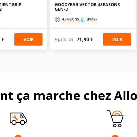
CIENTGRIP
GOODYEAR VECTOR 4SEASONS
2
GEN-3
4 SAISONS
3PMSF
 €
71,90 €
VOIR
VOIR
À partir de
t ça marche chez Allo