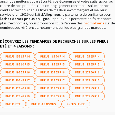
ans, nous mettons votre sécurité, vos économies et votre satisfaction au
centre de nos priorités. C’est cet engagement constant – salué par nos
clients et reconnu par les titres de meilleur e-commerçant et meilleur
service-client 2026 qui fait d’
Allopneus
le partenaire de confiance pour
l’
achat de vos pneus en ligne
. Et pour vous permettre de faire encore
plus d’économies, nous proposons toute l’année des
promotions
sur de
nombreuses références, notamment sur les plus grandes marques.
DÉCOUVREZ LES TENDANCES DE RECHERCHES SUR LES PNEUS
ÉTÉ ET 4 SAISONS :
PNEUS 155 65 R14
PNEUS 165 70 R14
PNEUS 175 65 R14
PNEUS 185 60 R15
PNEUS 185 65 R15
PNEUS 195 65 R15
PNEUS 195 55 R16
PNEUS 205 55 R16
PNEUS 205 60 R16
PNEUS 205 45 R17
PNEUS 215 55 R17
PNEUS 225 45 R17
PNEUS 225 40 R18
PNEUS 225 55 R18
PNEUS 235 45 R18
PNEUS 225 45 R19
PNEUS 235 55 R19
PNEUS 255 45 R19
PNEUS ÉTÉ
PNEUS 4 SAISONS
PNEUS HIVER