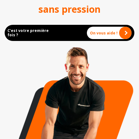
sans pression
C’est votre première
On vous aide !
fois ?