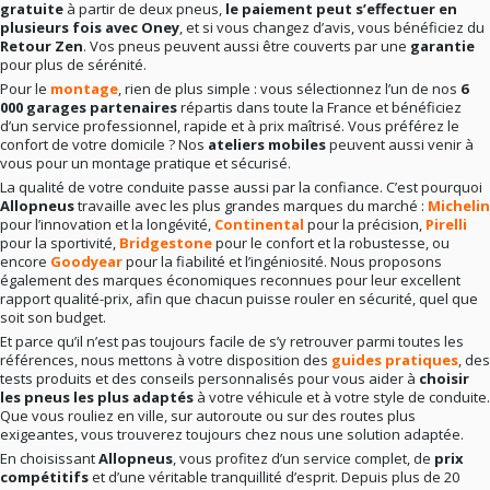
gratuite
à partir de deux pneus,
le paiement peut s’effectuer en
plusieurs fois avec Oney
, et si vous changez d’avis, vous bénéficiez du
Retour Zen
. Vos pneus peuvent aussi être couverts par une
garantie
pour plus de sérénité.
Pour le
montage
, rien de plus simple : vous sélectionnez l’un de nos
6
000 garages partenaires
répartis dans toute la France et bénéficiez
d’un service professionnel, rapide et à prix maîtrisé. Vous préférez le
confort de votre domicile ? Nos
ateliers mobiles
peuvent aussi venir à
vous pour un montage pratique et sécurisé.
La qualité de votre conduite passe aussi par la confiance. C’est pourquoi
Allopneus
travaille avec les plus grandes marques du marché :
Michelin
pour l’innovation et la longévité,
Continental
pour la précision,
Pirelli
pour la sportivité,
Bridgestone
pour le confort et la robustesse, ou
encore
Goodyear
pour la fiabilité et l’ingéniosité. Nous proposons
également des marques économiques reconnues pour leur excellent
rapport qualité-prix, afin que chacun puisse rouler en sécurité, quel que
soit son budget.
Et parce qu’il n’est pas toujours facile de s’y retrouver parmi toutes les
références, nous mettons à votre disposition des
guides pratiques
, des
tests produits et des conseils personnalisés pour vous aider à
choisir
les pneus les plus adaptés
à votre véhicule et à votre style de conduite.
Que vous rouliez en ville, sur autoroute ou sur des routes plus
exigeantes, vous trouverez toujours chez nous une solution adaptée.
En choisissant
Allopneus
, vous profitez d’un service complet, de
prix
compétitifs
et d’une véritable tranquillité d’esprit. Depuis plus de 20