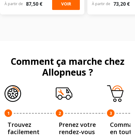
87,50 €
73,20 €
VOIR
À partir de
À partir de
Comment ça marche chez
Allopneus ?
1
2
3
Trouvez
Prenez votre
Comman
facilement
rendez-vous
en toute