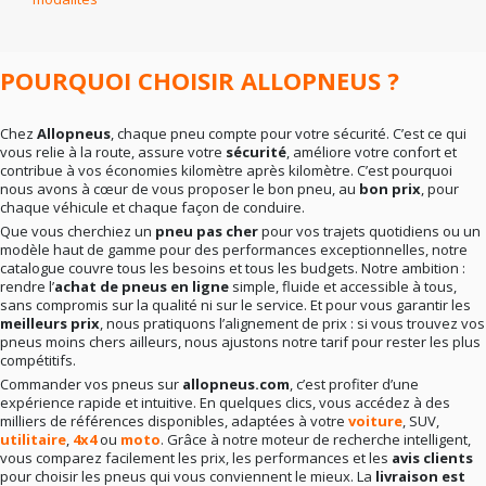
En résumé
: la bonne marque dépend surtout de vos
besoins réels. Rien ne sert de viser le haut de gamme si
votre conduite ne l’exige pas. Mieux vaut un choix
cohérent qu’un pari hasardeux.
POURQUOI CHOISIR ALLOPNEUS ?
Chez
Allopneus
, chaque pneu compte pour votre sécurité. C’est ce qui
vous relie à la route, assure votre
sécurité
, améliore votre confort et
contribue à vos économies kilomètre après kilomètre. C’est pourquoi
nous avons à cœur de vous proposer le bon pneu, au
bon prix
, pour
chaque véhicule et chaque façon de conduire.
Que vous cherchiez un
pneu pas cher
pour vos trajets quotidiens ou un
modèle haut de gamme pour des performances exceptionnelles, notre
catalogue couvre tous les besoins et tous les budgets. Notre ambition :
rendre l’
achat de pneus en ligne
simple, fluide et accessible à tous,
sans compromis sur la qualité ni sur le service. Et pour vous garantir les
meilleurs prix
, nous pratiquons l’alignement de prix : si vous trouvez vos
pneus moins chers ailleurs, nous ajustons notre tarif pour rester les plus
compétitifs.
Commander vos pneus sur
allopneus.com
, c’est profiter d’une
expérience rapide et intuitive. En quelques clics, vous accédez à des
milliers de références disponibles, adaptées à votre
voiture
, SUV,
utilitaire
,
4x4
ou
moto
. Grâce à notre moteur de recherche intelligent,
vous comparez facilement les prix, les performances et les
avis clients
pour choisir les pneus qui vous conviennent le mieux. La
livraison est