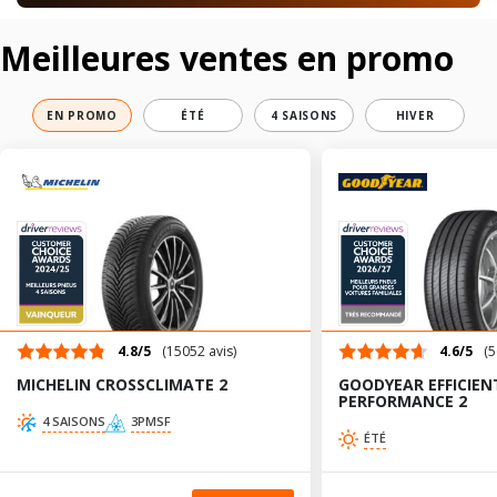
Meilleures ventes en promo
EN PROMO
ÉTÉ
4 SAISONS
HIVER
4.8/5
(15052 avis)
4.6/5
(5
MICHELIN CROSSCLIMATE 2
GOODYEAR EFFICIEN
PERFORMANCE 2
4 SAISONS
3PMSF
ÉTÉ