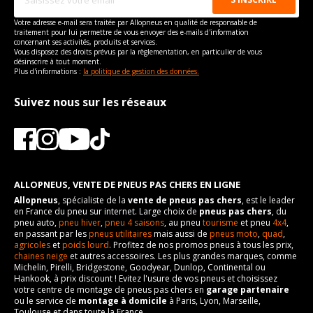
Votre adresse e-mail sera traitée par Allopneus en qualité de responsable de
traitement pour lui permettre de vous envoyer des e-mails d'information
concernant ses activités, produits et services.
Vous disposez des droits prévus par la règlementation, en particulier de vous
désinscrire à tout moment.
Plus d'informations :
la politique de gestion des données.
Suivez nous sur les réseaux
ALLOPNEUS, VENTE DE PNEUS PAS CHERS EN LIGNE
Allopneus
, spécialiste de la
vente de pneus pas chers
, est le leader
en France du pneu sur internet. Large choix de
pneus pas chers
, du
pneu auto,
pneu hiver
,
pneu 4 saisons
, au pneu
tourisme
et pneu
4x4
,
en passant par les
pneus utilitaires
mais aussi de
pneus moto
,
quad
,
agricoles
et
poids lourd
. Profitez de nos promos pneus à tous les prix,
chaines neige
et autres accessoires. Les plus grandes marques, comme
Michelin, Pirelli, Bridgestone, Goodyear, Dunlop, Continental ou
Hankook, à prix discount ! Evitez l'usure de vos pneus et choisissez
votre centre de montage de pneus pas chers en
garage partenaire
ou le service de
montage à domicile
à Paris, Lyon, Marseille,
Toulouse et dans toute la France.