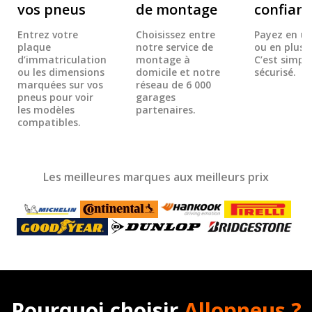
vos pneus
de montage
confian
Entrez votre
Choisissez entre
Payez en un
plaque
notre service de
ou en plusie
d’immatriculation
montage à
C’est simple
ou les dimensions
domicile et notre
sécurisé.
marquées sur vos
réseau de 6 000
pneus pour voir
garages
les modèles
partenaires.
compatibles.
Les meilleures marques aux meilleurs prix
Pourquoi choisir
Allopneus ?