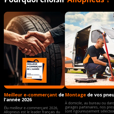
Meilleur e-commerçant
de
Montage
de vos pne
l'année 2026
À domicile, au bureau ou dan
garages partenaires, nos pres
Élu meilleur e-commerçant 2026,
sont rigoureusement sélecti
Allopneus est le leader français du