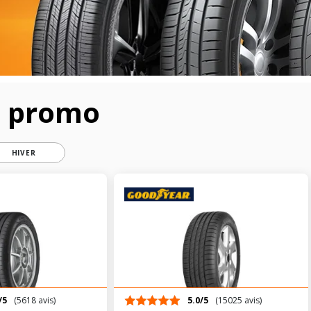
n promo
HIVER
/5
(5618 avis)
5.0/5
(15025 avis)