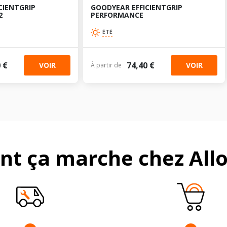
CIENTGRIP
GOODYEAR EFFICIENTGRIP
2
PERFORMANCE
ÉTÉ
 €
74,40 €
VOIR
VOIR
À partir de
t ça marche chez Allo