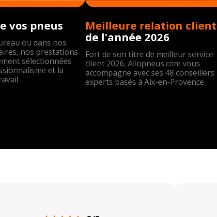
e vos pneus
Meil
de l'année 2026
bureau ou dans nos
ires, nos prestations
Fort de son titre de meilleur service
ement sélectionnées
client 2026, Allopneus.com vous
ssionnalisme et la
accompagne avec ses 48 conseillers
ravail.
experts basés à Aix-en-Provence.