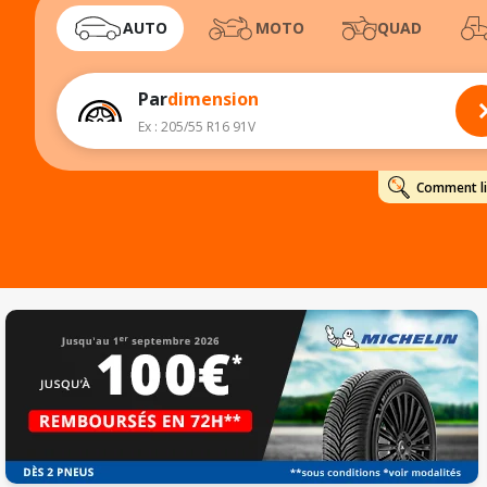
AUTO
MOTO
QUAD
Par
dimension
Ex : 205/55 R16 91V
Comment lir