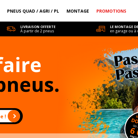
PNEUS QUAD / AGRI / PL
MONTAGE
PROMOTIONS
LIVRAISON OFFERTE
LE MONTAGE DE
À partir de 2 pneus
en garage ou à 
faire
pneus.
e !
DO
OU 
6