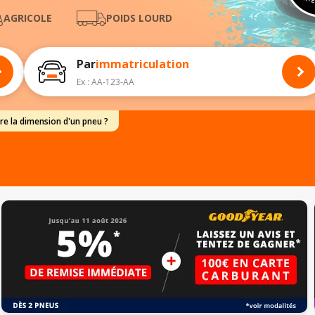
PARTE
AGRICOLE
POIDS LOURD
Par
immatriculation
Ex : AA-123-AA
e la dimension d'un pneu ?