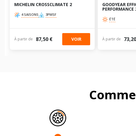
MICHELIN CROSSCLIMATE 2
GOODYEAR EFFI
PERFORMANCE 
4 SAISONS
3PMSF
ÉTÉ
87,50 €
73,20
VOIR
À partir de
À partir de
Commen