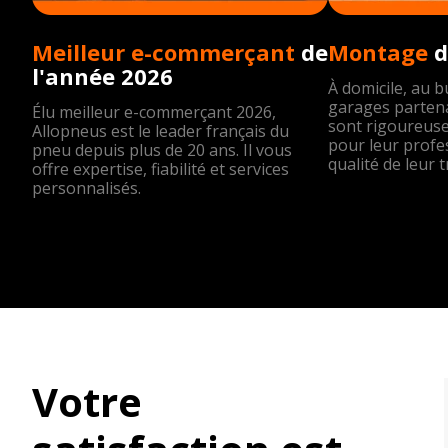
Meilleur e-commerçant
de
Montage
d
l'année 2026
À domicile, au 
garages partena
Élu meilleur e-commerçant 2026,
sont rigoureus
Allopneus est le leader français du
pour leur profe
pneu depuis plus de 20 ans. Il vous
qualité de leur t
offre expertise, fiabilité et services
personnalisés.
Votre