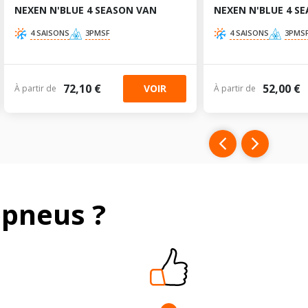
NEXEN N'BLUE 4 SEASON VAN
NEXEN N'BLUE 4 S
4 SAISONS
3PMSF
4 SAISONS
3PMS
72,10 €
52,00 €
VOIR
À partir de
À partir de
pneus ?