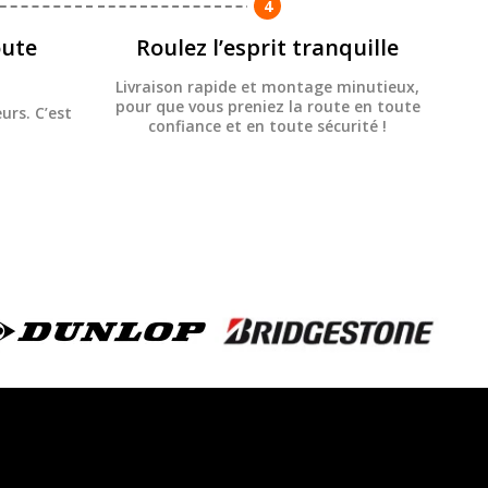
4
ute
Roulez l’esprit tranquille
Livraison rapide et montage minutieux,
pour que vous preniez la route en toute
urs. C’est
confiance et en toute sécurité !