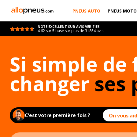
PNEUS AUTO
PNEUS MOTO
NOTÉ EXCELLENT SUR AVIS VÉRIFIÉS
4.62 sur 5 basé sur plus de 31854 avis
Si simple de 
changer
ses 
C’est votre première fois ?
On vous aid