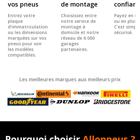
vos pneus
de montage
confian
Entrez votre
Choisissez entre
Payez en un
plaque
notre service de
ou en plusie
d’immatriculation
montage à
C’est simple
ou les dimensions
domicile et notre
sécurisé.
marquées sur vos
réseau de 6 000
pneus pour voir
garages
les modèles
partenaires.
compatibles.
Les meilleures marques aux meilleurs prix
Pourquoi choisir
Allopneus ?