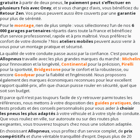
gratuite
à partir de deux pneus,
le paiement peut s’effectuer en
plusieurs fois avec Oney
, et si vous changez d’avis, vous bénéficiez du
Retour Zen
. Vos pneus peuvent aussi être couverts par une
garantie
pour plus de sérénité.
Pour le
montage
, rien de plus simple : vous sélectionnez l’un de nos
6
000 garages partenaires
répartis dans toute la France et bénéficiez
d’un service professionnel, rapide et à prix maîtrisé. Vous préférez le
confort de votre domicile ? Nos
ateliers mobiles
peuvent aussi venir à
vous pour un montage pratique et sécurisé.
La qualité de votre conduite passe aussi par la confiance. C’est pourquoi
Allopneus
travaille avec les plus grandes marques du marché :
Michelin
pour l’innovation et la longévité,
Continental
pour la précision,
Pirelli
pour la sportivité,
Bridgestone
pour le confort et la robustesse, ou
encore
Goodyear
pour la fiabilité et l’ingéniosité. Nous proposons
également des marques économiques reconnues pour leur excellent
rapport qualité-prix, afin que chacun puisse rouler en sécurité, quel que
soit son budget.
Et parce qu’il n’est pas toujours facile de s’y retrouver parmi toutes les
références, nous mettons à votre disposition des
guides pratiques
, des
tests produits et des conseils personnalisés pour vous aider à
choisir
les pneus les plus adaptés
à votre véhicule et à votre style de conduite.
Que vous rouliez en ville, sur autoroute ou sur des routes plus
exigeantes, vous trouverez toujours chez nous une solution adaptée.
En choisissant
Allopneus
, vous profitez d’un service complet, de
prix
compétitifs
et d’une véritable tranquillité d’esprit. Depuis plus de 20