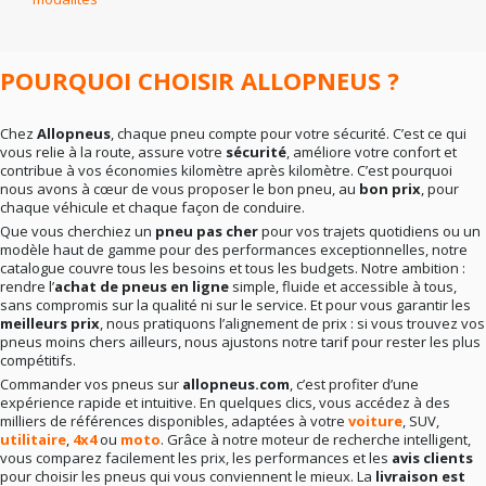
En résumé
: la bonne marque dépend surtout de vos
besoins réels. Rien ne sert de viser le haut de gamme si
votre conduite ne l’exige pas. Mieux vaut un choix
cohérent qu’un pari hasardeux.
POURQUOI CHOISIR ALLOPNEUS ?
Chez
Allopneus
, chaque pneu compte pour votre sécurité. C’est ce qui
vous relie à la route, assure votre
sécurité
, améliore votre confort et
contribue à vos économies kilomètre après kilomètre. C’est pourquoi
nous avons à cœur de vous proposer le bon pneu, au
bon prix
, pour
chaque véhicule et chaque façon de conduire.
Que vous cherchiez un
pneu pas cher
pour vos trajets quotidiens ou un
modèle haut de gamme pour des performances exceptionnelles, notre
catalogue couvre tous les besoins et tous les budgets. Notre ambition :
rendre l’
achat de pneus en ligne
simple, fluide et accessible à tous,
sans compromis sur la qualité ni sur le service. Et pour vous garantir les
meilleurs prix
, nous pratiquons l’alignement de prix : si vous trouvez vos
pneus moins chers ailleurs, nous ajustons notre tarif pour rester les plus
compétitifs.
Commander vos pneus sur
allopneus.com
, c’est profiter d’une
expérience rapide et intuitive. En quelques clics, vous accédez à des
milliers de références disponibles, adaptées à votre
voiture
, SUV,
utilitaire
,
4x4
ou
moto
. Grâce à notre moteur de recherche intelligent,
vous comparez facilement les prix, les performances et les
avis clients
pour choisir les pneus qui vous conviennent le mieux. La
livraison est