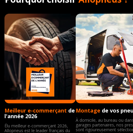
Meilleur e-commerçant
de
Montage
de vos pne
l'année 2026
À domicile, au bureau ou dan
garages partenaires, nos pres
Élu meilleur e-commerçant 2026,
sont rigoureusement sélecti
Allopneus est le leader français du