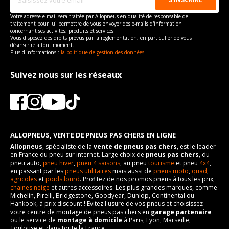
Votre adresse e-mail sera traitée par Allopneus en qualité de responsable de
traitement pour lui permettre de vous envoyer des e-mails d'information
concernant ses activités, produits et services.
Vous disposez des droits prévus par la règlementation, en particulier de vous
désinscrire à tout moment.
Plus d'informations :
la politique de gestion des données.
Suivez nous sur les réseaux
ALLOPNEUS, VENTE DE PNEUS PAS CHERS EN LIGNE
Allopneus
, spécialiste de la
vente de pneus pas chers
, est le leader
en France du pneu sur internet. Large choix de
pneus pas chers
, du
pneu auto,
pneu hiver
,
pneu 4 saisons
, au pneu
tourisme
et pneu
4x4
,
en passant par les
pneus utilitaires
mais aussi de
pneus moto
,
quad
,
agricoles
et
poids lourd
. Profitez de nos promos pneus à tous les prix,
chaines neige
et autres accessoires. Les plus grandes marques, comme
Michelin, Pirelli, Bridgestone, Goodyear, Dunlop, Continental ou
Hankook, à prix discount ! Evitez l'usure de vos pneus et choisissez
votre centre de montage de pneus pas chers en
garage partenaire
ou le service de
montage à domicile
à Paris, Lyon, Marseille,
Toulouse et dans toute la France.