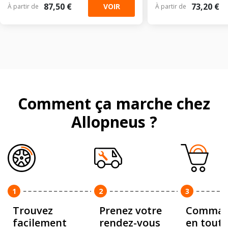
87,50 €
73,20 €
VOIR
À partir de
À partir de
Comment ça marche chez
Allopneus ?
1
2
3
Trouvez
Prenez votre
Comman
facilement
rendez-vous
en toute