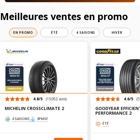
Meilleures ventes en promo
EN PROMO
ÉTÉ
4 SAISONS
HIVER
4.8/5
(15052 avis)
4.6/5
(5
MICHELIN CROSSCLIMATE 2
GOODYEAR EFFICIEN
PERFORMANCE 2
4 SAISONS
3PMSF
ÉTÉ