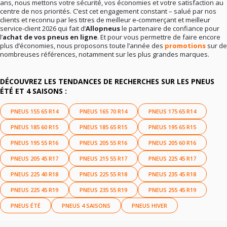
ans, nous mettons votre sécurité, vos économies et votre satisfaction au
centre de nos priorités. C’est cet engagement constant – salué par nos
clients et reconnu par les titres de meilleur e-commerçant et meilleur
service-client 2026 qui fait d’
Allopneus
le partenaire de confiance pour
l’
achat de vos pneus en ligne
. Et pour vous permettre de faire encore
plus d’économies, nous proposons toute l’année des
promotions
sur de
nombreuses références, notamment sur les plus grandes marques.
DÉCOUVREZ LES TENDANCES DE RECHERCHES SUR LES PNEUS
ÉTÉ ET 4 SAISONS :
PNEUS 155 65 R14
PNEUS 165 70 R14
PNEUS 175 65 R14
PNEUS 185 60 R15
PNEUS 185 65 R15
PNEUS 195 65 R15
PNEUS 195 55 R16
PNEUS 205 55 R16
PNEUS 205 60 R16
PNEUS 205 45 R17
PNEUS 215 55 R17
PNEUS 225 45 R17
PNEUS 225 40 R18
PNEUS 225 55 R18
PNEUS 235 45 R18
PNEUS 225 45 R19
PNEUS 235 55 R19
PNEUS 255 45 R19
PNEUS ÉTÉ
PNEUS 4 SAISONS
PNEUS HIVER