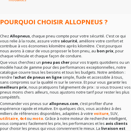
En résumé
: la bonne marque dépend surtout de vos
besoins réels. Rien ne sert de viser le haut de gamme si
votre conduite ne l’exige pas. Mieux vaut un choix
cohérent qu’un pari hasardeux.
POURQUOI CHOISIR ALLOPNEUS ?
Chez
Allopneus
, chaque pneu compte pour votre sécurité. C’est ce qui
vous relie à la route, assure votre
sécurité
, améliore votre confort et
contribue à vos économies kilomètre après kilomètre. C’est pourquoi
nous avons à cœur de vous proposer le bon pneu, au
bon prix
, pour
chaque véhicule et chaque façon de conduire.
Que vous cherchiez un
pneu pas cher
pour vos trajets quotidiens ou un
modèle haut de gamme pour des performances exceptionnelles, notre
catalogue couvre tous les besoins et tous les budgets. Notre ambition :
rendre l’
achat de pneus en ligne
simple, fluide et accessible à tous,
sans compromis sur la qualité ni sur le service. Et pour vous garantir les
meilleurs prix
, nous pratiquons l’alignement de prix : si vous trouvez vos
pneus moins chers ailleurs, nous ajustons notre tarif pour rester les plus
compétitifs.
Commander vos pneus sur
allopneus.com
, c’est profiter d’une
expérience rapide et intuitive. En quelques clics, vous accédez à des
milliers de références disponibles, adaptées à votre
voiture
, SUV,
utilitaire
,
4x4
ou
moto
. Grâce à notre moteur de recherche intelligent,
vous comparez facilement les prix, les performances et les
avis clients
pour choisir les pneus qui vous conviennent le mieux. La
livraison est