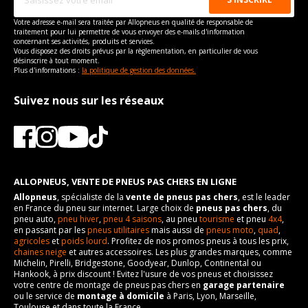
Votre adresse e-mail sera traitée par Allopneus en qualité de responsable de
traitement pour lui permettre de vous envoyer des e-mails d'information
concernant ses activités, produits et services.
Vous disposez des droits prévus par la règlementation, en particulier de vous
désinscrire à tout moment.
Plus d'informations :
la politique de gestion des données.
Suivez nous sur les réseaux
ALLOPNEUS, VENTE DE PNEUS PAS CHERS EN LIGNE
Allopneus
, spécialiste de la
vente de pneus pas chers
, est le leader
en France du pneu sur internet. Large choix de
pneus pas chers
, du
pneu auto,
pneu hiver
,
pneu 4 saisons
, au pneu
tourisme
et pneu
4x4
,
en passant par les
pneus utilitaires
mais aussi de
pneus moto
,
quad
,
agricoles
et
poids lourd
. Profitez de nos promos pneus à tous les prix,
chaines neige
et autres accessoires. Les plus grandes marques, comme
Michelin, Pirelli, Bridgestone, Goodyear, Dunlop, Continental ou
Hankook, à prix discount ! Evitez l'usure de vos pneus et choisissez
votre centre de montage de pneus pas chers en
garage partenaire
ou le service de
montage à domicile
à Paris, Lyon, Marseille,
Toulouse et dans toute la France.