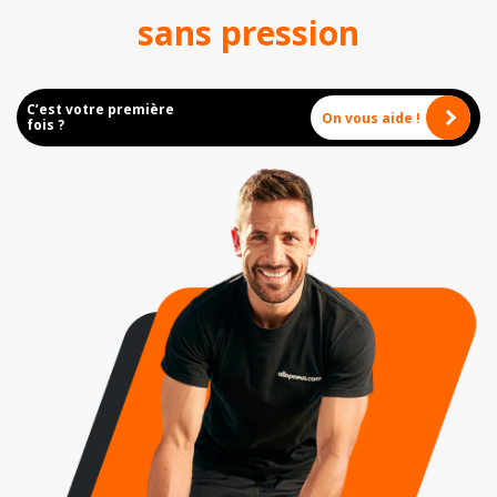
sans pression
C’est votre première
On vous aide !
fois ?