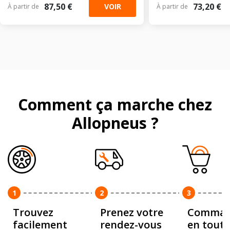
87,50 €
73,20 €
VOIR
À partir de
À partir de
Comment ça marche chez
Allopneus ?
1
2
3
Trouvez
Prenez votre
Comman
facilement
rendez-vous
en toute