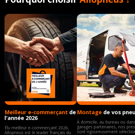
Meilleur e-commerçant
de
Montage
de vos pne
l'année 2026
À domicile, au bureau ou dan
garages partenaires, nos pres
Élu meilleur e-commerçant 2026,
sont rigoureusement sélecti
Allopneus est le leader français du