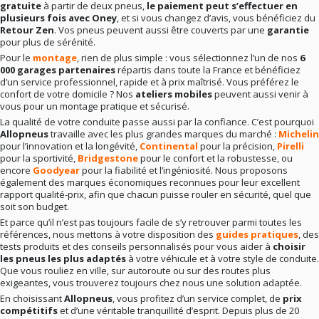
gratuite
à partir de deux pneus,
le paiement peut s’effectuer en
plusieurs fois avec Oney
, et si vous changez d’avis, vous bénéficiez du
Retour Zen
. Vos pneus peuvent aussi être couverts par une
garantie
pour plus de sérénité.
Pour le
montage
, rien de plus simple : vous sélectionnez l’un de nos
6
000 garages partenaires
répartis dans toute la France et bénéficiez
d’un service professionnel, rapide et à prix maîtrisé. Vous préférez le
confort de votre domicile ? Nos
ateliers mobiles
peuvent aussi venir à
vous pour un montage pratique et sécurisé.
La qualité de votre conduite passe aussi par la confiance. C’est pourquoi
Allopneus
travaille avec les plus grandes marques du marché :
Michelin
pour l’innovation et la longévité,
Continental
pour la précision,
Pirelli
pour la sportivité,
Bridgestone
pour le confort et la robustesse, ou
encore
Goodyear
pour la fiabilité et l’ingéniosité. Nous proposons
également des marques économiques reconnues pour leur excellent
rapport qualité-prix, afin que chacun puisse rouler en sécurité, quel que
soit son budget.
Et parce qu’il n’est pas toujours facile de s’y retrouver parmi toutes les
références, nous mettons à votre disposition des
guides pratiques
, des
tests produits et des conseils personnalisés pour vous aider à
choisir
les pneus les plus adaptés
à votre véhicule et à votre style de conduite.
Que vous rouliez en ville, sur autoroute ou sur des routes plus
exigeantes, vous trouverez toujours chez nous une solution adaptée.
En choisissant
Allopneus
, vous profitez d’un service complet, de
prix
compétitifs
et d’une véritable tranquillité d’esprit. Depuis plus de 20