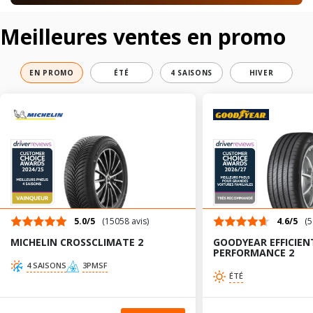
Meilleures ventes en promo
EN PROMO
ÉTÉ
4 SAISONS
HIVER
5.0/5
(15058 avis)
4.6/5
(5
MICHELIN CROSSCLIMATE 2
GOODYEAR EFFICIEN
PERFORMANCE 2
4 SAISONS
3PMSF
ÉTÉ