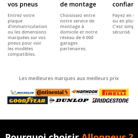
vos pneus
de montage
confian
Entrez votre
Choisissez entre
Payez en un
plaque
notre service de
ou en plusie
d’immatriculation
montage à
C’est simple
ou les dimensions
domicile et notre
sécurisé.
marquées sur vos
réseau de 6 000
pneus pour voir
garages
les modèles
partenaires.
compatibles.
Les meilleures marques aux meilleurs prix
Pourquoi choisir
Allopneus ?