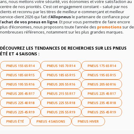
ans, nous mettons votre sécurité, vos économies et votre satisfaction au
centre de nos priorités. C’est cet engagement constant – salué par nos
clients et reconnu par les titres de meilleur e-commerçant et meilleur
service-client 2026 qui fait d’
Allopneus
le partenaire de confiance pour
l’
achat de vos pneus en ligne
. Et pour vous permettre de faire encore
plus d’économies, nous proposons toute l’année des
promotions
sur de
nombreuses références, notamment sur les plus grandes marques.
DÉCOUVREZ LES TENDANCES DE RECHERCHES SUR LES PNEUS
ÉTÉ ET 4 SAISONS :
PNEUS 155 65 R14
PNEUS 165 70 R14
PNEUS 175 65 R14
PNEUS 185 60 R15
PNEUS 185 65 R15
PNEUS 195 65 R15
PNEUS 195 55 R16
PNEUS 205 55 R16
PNEUS 205 60 R16
PNEUS 205 45 R17
PNEUS 215 55 R17
PNEUS 225 45 R17
PNEUS 225 40 R18
PNEUS 225 55 R18
PNEUS 235 45 R18
PNEUS 225 45 R19
PNEUS 235 55 R19
PNEUS 255 45 R19
PNEUS ÉTÉ
PNEUS 4 SAISONS
PNEUS HIVER