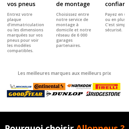
vos pneus
de montage
confian
Entrez votre
Choisissez entre
Payez en un
plaque
notre service de
ou en plusie
d’immatriculation
montage à
C’est simple
ou les dimensions
domicile et notre
sécurisé.
marquées sur vos
réseau de 6 000
pneus pour voir
garages
les modèles
partenaires.
compatibles.
Les meilleures marques aux meilleurs prix
Pourquoi choisir
Allopneus ?