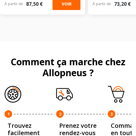
87,50 €
73,20 €
VOIR
À partir de
À partir de
Comment ça marche chez
Allopneus ?
1
2
3
Trouvez
Prenez votre
Comman
facilement
rendez-vous
en toute