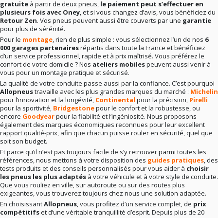
gratuite
à partir de deux pneus,
le paiement peut s’effectuer en
plusieurs fois avec Oney
, et si vous changez d’avis, vous bénéficiez du
Retour Zen
. Vos pneus peuvent aussi être couverts par une
garantie
pour plus de sérénité.
Pour le
montage
, rien de plus simple : vous sélectionnez l’un de nos
6
000 garages partenaires
répartis dans toute la France et bénéficiez
d’un service professionnel, rapide et à prix maîtrisé. Vous préférez le
confort de votre domicile ? Nos
ateliers mobiles
peuvent aussi venir à
vous pour un montage pratique et sécurisé.
La qualité de votre conduite passe aussi par la confiance. C’est pourquoi
Allopneus
travaille avec les plus grandes marques du marché :
Michelin
pour l’innovation et la longévité,
Continental
pour la précision,
Pirelli
pour la sportivité,
Bridgestone
pour le confort et la robustesse, ou
encore
Goodyear
pour la fiabilité et l’ingéniosité. Nous proposons
également des marques économiques reconnues pour leur excellent
rapport qualité-prix, afin que chacun puisse rouler en sécurité, quel que
soit son budget.
Et parce qu’il n’est pas toujours facile de s’y retrouver parmi toutes les
références, nous mettons à votre disposition des
guides pratiques
, des
tests produits et des conseils personnalisés pour vous aider à
choisir
les pneus les plus adaptés
à votre véhicule et à votre style de conduite.
Que vous rouliez en ville, sur autoroute ou sur des routes plus
exigeantes, vous trouverez toujours chez nous une solution adaptée.
En choisissant
Allopneus
, vous profitez d’un service complet, de
prix
compétitifs
et d’une véritable tranquillité d’esprit. Depuis plus de 20