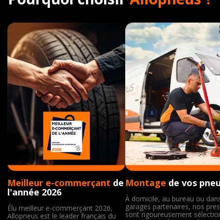
Meilleur e-commerçant
de
Montage
de vos pne
l'année 2026
À domicile, au bureau ou dan
garages partenaires, nos pres
Élu meilleur e-commerçant 2026,
sont rigoureusement sélecti
Allopneus est le leader français du