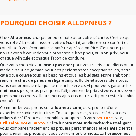
En résumé
: la bonne marque dépend surtout de vos
besoins réels. Rien ne sert de viser le haut de gamme si
votre conduite ne l’exige pas. Mieux vaut un choix
cohérent qu’un pari hasardeux.
POURQUOI CHOISIR ALLOPNEUS ?
Chez
Allopneus
, chaque pneu compte pour votre sécurité. C’est ce qui
vous relie à la route, assure votre
sécurité
, améliore votre confort et
contribue à vos économies kilomètre après kilomètre. C’est pourquoi
nous avons à cœur de vous proposer le bon pneu, au
bon prix
, pour
chaque véhicule et chaque façon de conduire.
Que vous cherchiez un
pneu pas cher
pour vos trajets quotidiens ou un
modèle haut de gamme pour des performances exceptionnelles, notre
catalogue couvre tous les besoins et tous les budgets. Notre ambition :
rendre l’
achat de pneus en ligne
simple, fluide et accessible à tous,
sans compromis sur la qualité ni sur le service. Et pour vous garantir les
meilleurs prix
, nous pratiquons l’alignement de prix : si vous trouvez vos
pneus moins chers ailleurs, nous ajustons notre tarif pour rester les plus
compétitifs.
Commander vos pneus sur
allopneus.com
, c’est profiter d’une
expérience rapide et intuitive. En quelques clics, vous accédez à des
milliers de références disponibles, adaptées à votre
voiture
, SUV,
utilitaire
,
4x4
ou
moto
. Grâce à notre moteur de recherche intelligent,
vous comparez facilement les prix, les performances et les
avis clients
pour choisir les pneus qui vous conviennent le mieux. La
livraison est