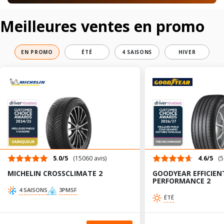
Meilleures ventes en promo
EN PROMO
ÉTÉ
4 SAISONS
HIVER
5.0/5
(15060 avis)
4.6/5
(5
MICHELIN CROSSCLIMATE 2
GOODYEAR EFFICIEN
PERFORMANCE 2
4 SAISONS
3PMSF
ÉTÉ