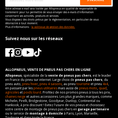
Votre adresse e-mail sera traitée par Allopneus en qualité de responsable de
traitement pour lui permettre de vous envoyer des e-mails d'information
concernant ses activités, produits et services.
Vous disposez des droits prévus par la règlementation, en particulier de vous
désinscrire à tout moment.
Plus d'informations :
la politique de gestion des données.
Suivez nous sur les réseaux
ALLOPNEUS, VENTE DE PNEUS PAS CHERS EN LIGNE
Allopneus
, spécialiste de la
vente de pneus pas chers
, est le leader
en France du pneu sur internet. Large choix de
pneus pas chers
, du
pneu auto,
pneu hiver
,
pneu 4 saisons
, au pneu
tourisme
et pneu
4x4
,
en passant par les
pneus utilitaires
mais aussi de
pneus moto
,
quad
,
agricoles
et
poids lourd
. Profitez de nos promos pneus à tous les prix,
chaines neige
et autres accessoires. Les plus grandes marques, comme
Michelin, Pirelli, Bridgestone, Goodyear, Dunlop, Continental ou
Hankook, à prix discount ! Evitez l'usure de vos pneus et choisissez
votre centre de montage de pneus pas chers en
garage partenaire
ou le service de
montage à domicile
à Paris, Lyon, Marseille,
Toulouse et dans toute la France.