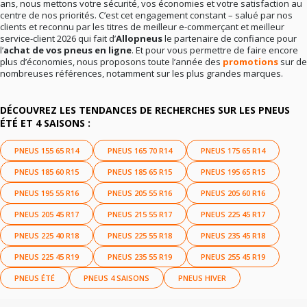
ans, nous mettons votre sécurité, vos économies et votre satisfaction au
centre de nos priorités. C’est cet engagement constant – salué par nos
clients et reconnu par les titres de meilleur e-commerçant et meilleur
service-client 2026 qui fait d’
Allopneus
le partenaire de confiance pour
l’
achat de vos pneus en ligne
. Et pour vous permettre de faire encore
plus d’économies, nous proposons toute l’année des
promotions
sur de
nombreuses références, notamment sur les plus grandes marques.
DÉCOUVREZ LES TENDANCES DE RECHERCHES SUR LES PNEUS
ÉTÉ ET 4 SAISONS :
PNEUS 155 65 R14
PNEUS 165 70 R14
PNEUS 175 65 R14
PNEUS 185 60 R15
PNEUS 185 65 R15
PNEUS 195 65 R15
PNEUS 195 55 R16
PNEUS 205 55 R16
PNEUS 205 60 R16
PNEUS 205 45 R17
PNEUS 215 55 R17
PNEUS 225 45 R17
PNEUS 225 40 R18
PNEUS 225 55 R18
PNEUS 235 45 R18
PNEUS 225 45 R19
PNEUS 235 55 R19
PNEUS 255 45 R19
PNEUS ÉTÉ
PNEUS 4 SAISONS
PNEUS HIVER