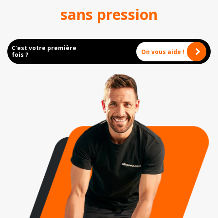
sans pression
C’est votre première
On vous aide !
fois ?