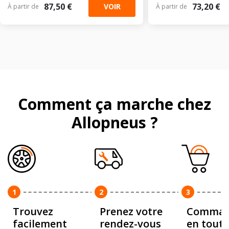
87,50 €
73,20 €
VOIR
À partir de
À partir de
Comment ça marche chez
Allopneus ?
1
2
3
Trouvez
Prenez votre
Comman
facilement
rendez-vous
en toute