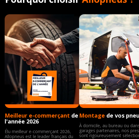
Meilleur e-commerçant
de
Montage
de vos pne
l'année 2026
À domicile, au bureau ou dan
garages partenaires, nos pres
Élu meilleur e-commerçant 2026,
sont rigoureusement sélecti
Allopneus est le leader français du