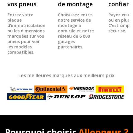
vos pneus
de montage
confian
Entrez votre
Choisissez entre
Payez en un
plaque
notre service de
ou en plusie
d’immatriculation
montage à
C’est simple
ou les dimensions
domicile et notre
sécurisé.
marquées sur vos
réseau de 6 000
pneus pour voir
garages
les modèles
partenaires.
compatibles.
Les meilleures marques aux meilleurs prix
Pourquoi choisir
Allopneus ?