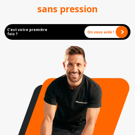
sans pression
C’est votre première
On vous aide !
fois ?