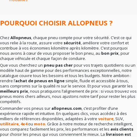
En résumé
: la bonne marque dépend surtout de vos
besoins réels. Rien ne sert de viser le haut de gamme si
votre conduite ne l’exige pas. Mieux vaut un choix
cohérent qu’un pari hasardeux.
POURQUOI CHOISIR ALLOPNEUS ?
Chez
Allopneus
, chaque pneu compte pour votre sécurité. C’est ce qui
vous relie à la route, assure votre
sécurité
, améliore votre confort et
contribue à vos économies kilomètre après kilomètre. C’est pourquoi
nous avons à cœur de vous proposer le bon pneu, au
bon prix
, pour
chaque véhicule et chaque façon de conduire.
Que vous cherchiez un
pneu pas cher
pour vos trajets quotidiens ou un
modèle haut de gamme pour des performances exceptionnelles, notre
catalogue couvre tous les besoins et tous les budgets. Notre ambition :
rendre l’
achat de pneus en ligne
simple, fluide et accessible à tous,
sans compromis sur la qualité ni sur le service. Et pour vous garantir les
meilleurs prix
, nous pratiquons l’alignement de prix : si vous trouvez vos
pneus moins chers ailleurs, nous ajustons notre tarif pour rester les plus
compétitifs.
Commander vos pneus sur
allopneus.com
, c’est profiter d’une
expérience rapide et intuitive. En quelques clics, vous accédez à des
milliers de références disponibles, adaptées à votre
voiture
, SUV,
utilitaire
,
4x4
ou
moto
. Grâce à notre moteur de recherche intelligent,
vous comparez facilement les prix, les performances et les
avis clients
pour choisir les pneus qui vous conviennent le mieux. La
livraison est