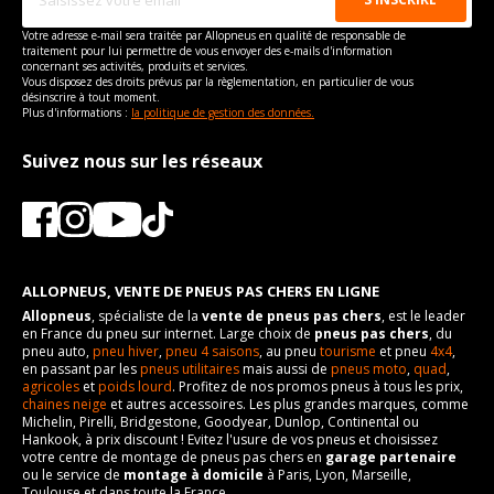
Votre adresse e-mail sera traitée par Allopneus en qualité de responsable de
traitement pour lui permettre de vous envoyer des e-mails d'information
concernant ses activités, produits et services.
Vous disposez des droits prévus par la règlementation, en particulier de vous
désinscrire à tout moment.
Plus d'informations :
la politique de gestion des données.
Suivez nous sur les réseaux
ALLOPNEUS, VENTE DE PNEUS PAS CHERS EN LIGNE
Allopneus
, spécialiste de la
vente de pneus pas chers
, est le leader
en France du pneu sur internet. Large choix de
pneus pas chers
, du
pneu auto,
pneu hiver
,
pneu 4 saisons
, au pneu
tourisme
et pneu
4x4
,
en passant par les
pneus utilitaires
mais aussi de
pneus moto
,
quad
,
agricoles
et
poids lourd
. Profitez de nos promos pneus à tous les prix,
chaines neige
et autres accessoires. Les plus grandes marques, comme
Michelin, Pirelli, Bridgestone, Goodyear, Dunlop, Continental ou
Hankook, à prix discount ! Evitez l'usure de vos pneus et choisissez
votre centre de montage de pneus pas chers en
garage partenaire
ou le service de
montage à domicile
à Paris, Lyon, Marseille,
Toulouse et dans toute la France.