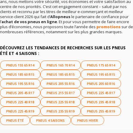
ans, nous mettons votre sécurité, vos économies et votre satisfaction au
centre de nos priorités. C’est cet engagement constant – salué par nos
clients et reconnu par les titres de meilleur e-commerçant et meilleur
service-client 2026 qui fait d’
Allopneus
le partenaire de confiance pour
l’
achat de vos pneus en ligne
. Et pour vous permettre de faire encore
plus d’économies, nous proposons toute l’année des
promotions
sur de
nombreuses références, notamment sur les plus grandes marques.
DÉCOUVREZ LES TENDANCES DE RECHERCHES SUR LES PNEUS
ÉTÉ ET 4 SAISONS :
PNEUS 155 65 R14
PNEUS 165 70 R14
PNEUS 175 65 R14
PNEUS 185 60 R15
PNEUS 185 65 R15
PNEUS 195 65 R15
PNEUS 195 55 R16
PNEUS 205 55 R16
PNEUS 205 60 R16
PNEUS 205 45 R17
PNEUS 215 55 R17
PNEUS 225 45 R17
PNEUS 225 40 R18
PNEUS 225 55 R18
PNEUS 235 45 R18
PNEUS 225 45 R19
PNEUS 235 55 R19
PNEUS 255 45 R19
PNEUS ÉTÉ
PNEUS 4 SAISONS
PNEUS HIVER