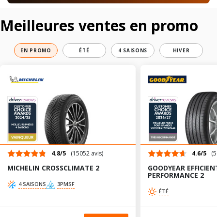
Meilleures ventes en promo
EN PROMO
ÉTÉ
4 SAISONS
HIVER
4.8/5
(15052 avis)
4.6/5
(5
MICHELIN CROSSCLIMATE 2
GOODYEAR EFFICIEN
PERFORMANCE 2
4 SAISONS
3PMSF
ÉTÉ