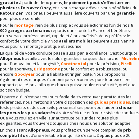
gratuite
à partir de deux pneus,
le paiement peut s’effectuer en
plusieurs fois avec Oney
, et si vous changez d’avis, vous bénéficiez du
Retour Zen
. Vos pneus peuvent aussi être couverts par une
garantie
pour plus de sérénité.
Pour le
montage
, rien de plus simple : vous sélectionnez l’un de nos
6
000 garages partenaires
répartis dans toute la France et bénéficiez
d’un service professionnel, rapide et à prix maîtrisé. Vous préférez le
confort de votre domicile ? Nos
ateliers mobiles
peuvent aussi venir à
vous pour un montage pratique et sécurisé.
La qualité de votre conduite passe aussi par la confiance. C’est pourquoi
Allopneus
travaille avec les plus grandes marques du marché :
Michelin
pour l’innovation et la longévité,
Continental
pour la précision,
Pirelli
pour la sportivité,
Bridgestone
pour le confort et la robustesse, ou
encore
Goodyear
pour la fiabilité et l’ingéniosité. Nous proposons
également des marques économiques reconnues pour leur excellent
rapport qualité-prix, afin que chacun puisse rouler en sécurité, quel que
soit son budget.
Et parce qu’il n’est pas toujours facile de s’y retrouver parmi toutes les
références, nous mettons à votre disposition des
guides pratiques
, des
tests produits et des conseils personnalisés pour vous aider à
choisir
les pneus les plus adaptés
à votre véhicule et à votre style de conduite.
Que vous rouliez en ville, sur autoroute ou sur des routes plus
exigeantes, vous trouverez toujours chez nous une solution adaptée.
En choisissant
Allopneus
, vous profitez d’un service complet, de
prix
compétitifs
et d’une véritable tranquillité d’esprit. Depuis plus de 20