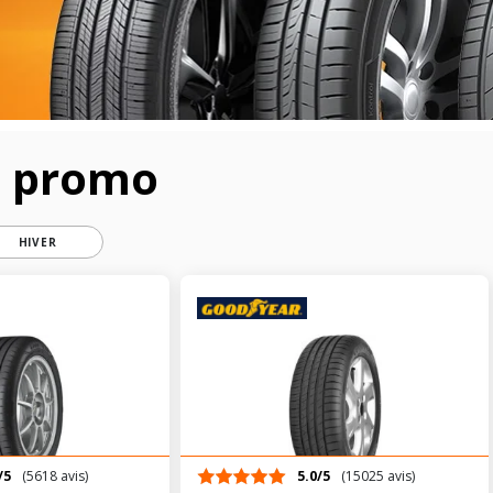
n promo
HIVER
/5
(5618 avis)
5.0/5
(15025 avis)