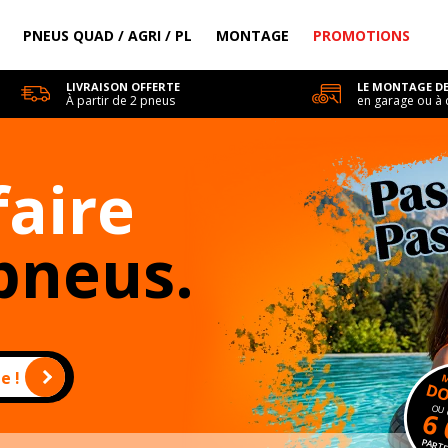
PNEUS QUAD / AGRI / PL
MONTAGE
PROMOTIONS
LIVRAISON OFFERTE
LE MONTAGE DE
À partir de 2 pneus
en garage ou à 
faire
pneus.
e !
DO
OU 
6