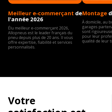
Meilleur e-commerçant
de
Montage
d
l'année 2026
À domicile, au 
garages partena
Élu meilleur e-commerçant 2026,
sont rigoureus
Allopneus est le leader français du
pour leur profe
pneu depuis plus de 20 ans. Il vous
qualité de leur t
offre expertise, fiabilité et services
personnalisés.
Votre