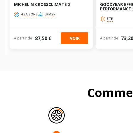
MICHELIN CROSSCLIMATE 2
GOODYEAR EFFI
PERFORMANCE 
4 SAISONS
3PMSF
ÉTÉ
87,50 €
73,20
VOIR
À partir de
À partir de
Commen