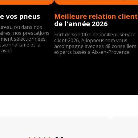
e vos pneus
Meil
de l'année 2026
bureau ou dans nos
ires, nos prestations
Fort de son titre de meilleur service
ement sélectionnées
client 2026, Allopneus.com vous
ssionnalisme et la
accompagne avec ses 48 conseillers
ravail.
experts basés à Aix-en-Provence.