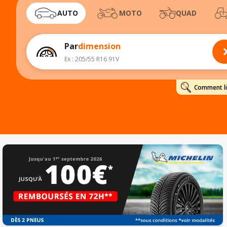
AUTO
MOTO
QUAD
Par
dimension
Ex : 205/55 R16 91V
Comment lir