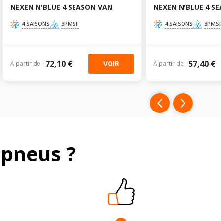
NEXEN N'BLUE 4 SEASON VAN
NEXEN N'BLUE 4 S
4 SAISONS
3PMSF
4 SAISONS
3PMS
72,10 €
57,40 €
VOIR
À partir de
À partir de
pneus ?