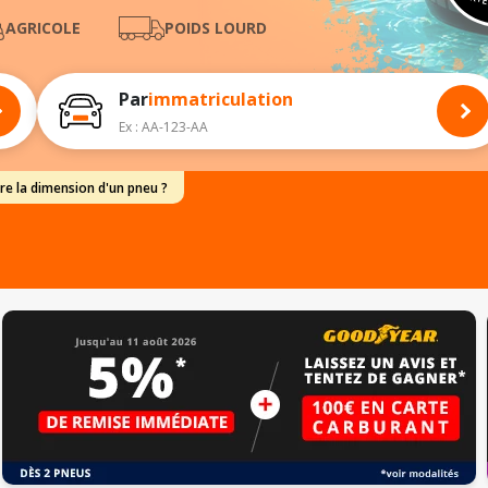
PARTE
AGRICOLE
POIDS LOURD
Par
immatriculation
Ex : AA-123-AA
e la dimension d'un pneu ?