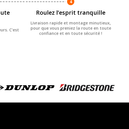
4
ute
Roulez l’esprit tranquille
Livraison rapide et montage minutieux,
pour que vous preniez la route en toute
urs. C’est
confiance et en toute sécurité !