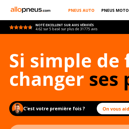
PNEUS AUTO
PNEUS MOTO
NOTÉ EXCELLENT SUR AVIS VÉRIFIÉS
4.62 sur 5 basé sur plus de 31775 avis
Si simple de 
changer
ses 
C’est votre première fois ?
On vous aid