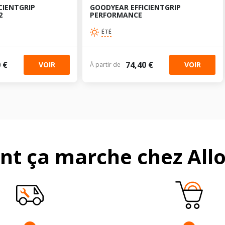
CIENTGRIP
GOODYEAR EFFICIENTGRIP
2
PERFORMANCE
ÉTÉ
 €
74,40 €
VOIR
VOIR
À partir de
t ça marche chez Allo