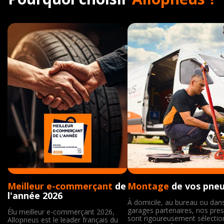
Meilleur e-commerçant
de
Montage
de vos pne
l'année 2026
À domicile, au bureau ou dan
garages partenaires, nos pres
Élu meilleur e-commerçant 2026,
sont rigoureusement sélecti
Allopneus est le leader français du