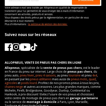
Votre adresse e-mail sera traitée par Allopneus en qualité de responsable de
traitement pour lui permettre de vous envoyer des e-mails d'information
concernant ses activités, produits et services.
Vous disposez des droits prévus par la règlementation, en particulier de vous
désinscrire à tout moment.
Plus d'informations :
la politique de gestion des données.
Suivez nous sur les réseaux
ALLOPNEUS, VENTE DE PNEUS PAS CHERS EN LIGNE
Allopneus
, spécialiste de la
vente de pneus pas chers
, est le leader
en France du pneu sur internet. Large choix de
pneus pas chers
, du
pneu auto,
pneu hiver
,
pneu 4 saisons
, au pneu
tourisme
et pneu
4x4
,
en passant par les
pneus utilitaires
mais aussi de
pneus moto
,
quad
,
agricoles
et
poids lourd
. Profitez de nos promos pneus à tous les prix,
chaines neige
et autres accessoires. Les plus grandes marques, comme
Michelin, Pirelli, Bridgestone, Goodyear, Dunlop, Continental ou
Hankook, à prix discount ! Evitez l'usure de vos pneus et choisissez
votre centre de montage de pneus pas chers en
garage partenaire
ou le service de
montage à domicile
à Paris, Lyon, Marseille,
Toulouse et dans toute la France.