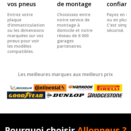
vos pneus
de montage
confian
Entrez votre
Choisissez entre
Payez en un
plaque
notre service de
ou en plusie
d’immatriculation
montage à
C’est simple
ou les dimensions
domicile et notre
sécurisé.
marquées sur vos
réseau de 6 000
pneus pour voir
garages
les modèles
partenaires.
compatibles.
Les meilleures marques aux meilleurs prix
Pourquoi choisir
Allopneus ?