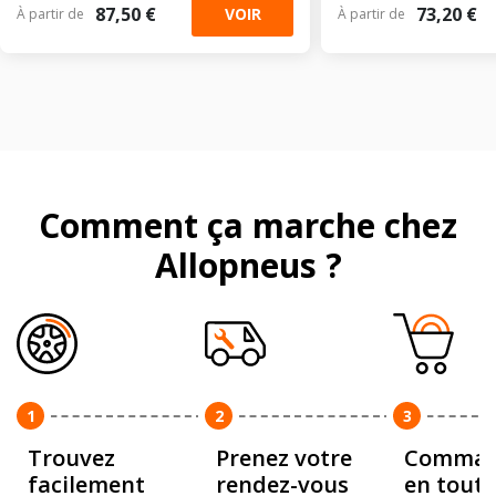
87,50 €
73,20 €
VOIR
À partir de
À partir de
Comment ça marche chez
Allopneus ?
1
2
3
Trouvez
Prenez votre
Comman
facilement
rendez-vous
en toute