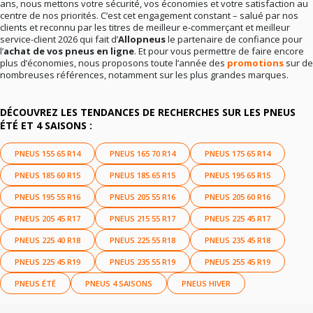
ans, nous mettons votre sécurité, vos économies et votre satisfaction au
centre de nos priorités. C’est cet engagement constant – salué par nos
clients et reconnu par les titres de meilleur e-commerçant et meilleur
service-client 2026 qui fait d’
Allopneus
le partenaire de confiance pour
l’
achat de vos pneus en ligne
. Et pour vous permettre de faire encore
plus d’économies, nous proposons toute l’année des
promotions
sur de
nombreuses références, notamment sur les plus grandes marques.
DÉCOUVREZ LES TENDANCES DE RECHERCHES SUR LES PNEUS
ÉTÉ ET 4 SAISONS :
PNEUS 155 65 R14
PNEUS 165 70 R14
PNEUS 175 65 R14
PNEUS 185 60 R15
PNEUS 185 65 R15
PNEUS 195 65 R15
PNEUS 195 55 R16
PNEUS 205 55 R16
PNEUS 205 60 R16
PNEUS 205 45 R17
PNEUS 215 55 R17
PNEUS 225 45 R17
PNEUS 225 40 R18
PNEUS 225 55 R18
PNEUS 235 45 R18
PNEUS 225 45 R19
PNEUS 235 55 R19
PNEUS 255 45 R19
PNEUS ÉTÉ
PNEUS 4 SAISONS
PNEUS HIVER