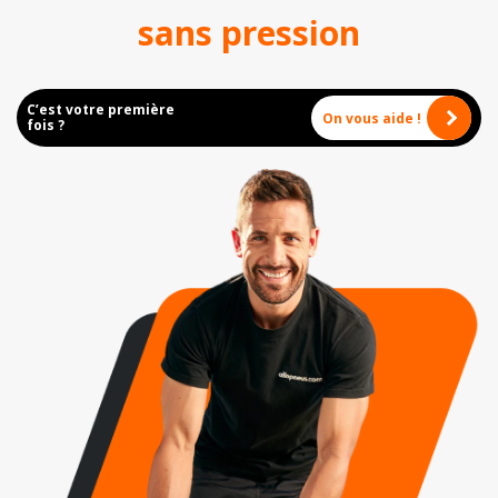
sans pression
C’est votre première
On vous aide !
fois ?