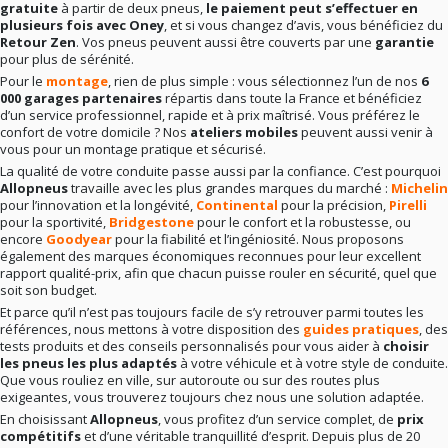
gratuite
à partir de deux pneus,
le paiement peut s’effectuer en
plusieurs fois avec Oney
, et si vous changez d’avis, vous bénéficiez du
Retour Zen
. Vos pneus peuvent aussi être couverts par une
garantie
pour plus de sérénité.
Pour le
montage
, rien de plus simple : vous sélectionnez l’un de nos
6
000 garages partenaires
répartis dans toute la France et bénéficiez
d’un service professionnel, rapide et à prix maîtrisé. Vous préférez le
confort de votre domicile ? Nos
ateliers mobiles
peuvent aussi venir à
vous pour un montage pratique et sécurisé.
La qualité de votre conduite passe aussi par la confiance. C’est pourquoi
Allopneus
travaille avec les plus grandes marques du marché :
Michelin
pour l’innovation et la longévité,
Continental
pour la précision,
Pirelli
pour la sportivité,
Bridgestone
pour le confort et la robustesse, ou
encore
Goodyear
pour la fiabilité et l’ingéniosité. Nous proposons
également des marques économiques reconnues pour leur excellent
rapport qualité-prix, afin que chacun puisse rouler en sécurité, quel que
soit son budget.
Et parce qu’il n’est pas toujours facile de s’y retrouver parmi toutes les
références, nous mettons à votre disposition des
guides pratiques
, des
tests produits et des conseils personnalisés pour vous aider à
choisir
les pneus les plus adaptés
à votre véhicule et à votre style de conduite.
Que vous rouliez en ville, sur autoroute ou sur des routes plus
exigeantes, vous trouverez toujours chez nous une solution adaptée.
En choisissant
Allopneus
, vous profitez d’un service complet, de
prix
compétitifs
et d’une véritable tranquillité d’esprit. Depuis plus de 20