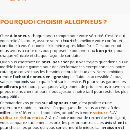
En résumé
: la bonne marque dépend surtout de vos
besoins réels. Rien ne sert de viser le haut de gamme si
votre conduite ne l’exige pas. Mieux vaut un choix
cohérent qu’un pari hasardeux.
POURQUOI CHOISIR ALLOPNEUS ?
Chez
Allopneus
, chaque pneu compte pour votre sécurité. C’est ce qui
vous relie à la route, assure votre
sécurité
, améliore votre confort et
contribue à vos économies kilomètre après kilomètre. C’est pourquoi
nous avons à cœur de vous proposer le bon pneu, au
bon prix
, pour
chaque véhicule et chaque façon de conduire.
Que vous cherchiez un
pneu pas cher
pour vos trajets quotidiens ou un
modèle haut de gamme pour des performances exceptionnelles, notre
catalogue couvre tous les besoins et tous les budgets. Notre ambition :
rendre l’
achat de pneus en ligne
simple, fluide et accessible à tous,
sans compromis sur la qualité ni sur le service. Et pour vous garantir les
meilleurs prix
, nous pratiquons l’alignement de prix : si vous trouvez vos
pneus moins chers ailleurs, nous ajustons notre tarif pour rester les plus
compétitifs.
Commander vos pneus sur
allopneus.com
, c’est profiter d’une
expérience rapide et intuitive. En quelques clics, vous accédez à des
milliers de références disponibles, adaptées à votre
voiture
, SUV,
utilitaire
,
4x4
ou
moto
. Grâce à notre moteur de recherche intelligent,
vous comparez facilement les prix, les performances et les
avis clients
pour choisir les pneus qui vous conviennent le mieux. La
livraison est