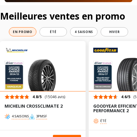
Meilleures ventes en promo
EN PROMO
ÉTÉ
4 SAISONS
HIVER
4.8/5
(15046 avis)
4.6/5
(5
MICHELIN CROSSCLIMATE 2
GOODYEAR EFFICIEN
PERFORMANCE 2
4 SAISONS
3PMSF
ÉTÉ