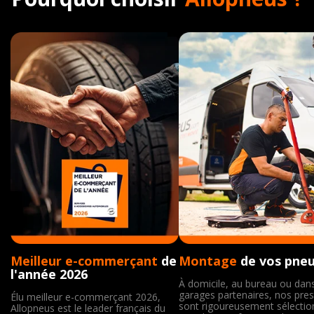
Meilleur e-commerçant
de
Montage
de vos pne
l'année 2026
À domicile, au bureau ou dan
garages partenaires, nos pres
Élu meilleur e-commerçant 2026,
sont rigoureusement sélecti
Allopneus est le leader français du