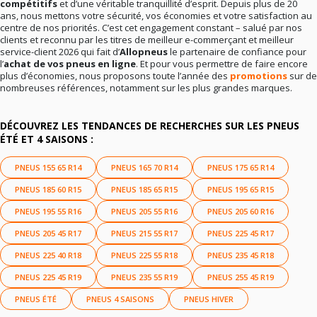
compétitifs
et d’une véritable tranquillité d’esprit. Depuis plus de 20
ans, nous mettons votre sécurité, vos économies et votre satisfaction au
centre de nos priorités. C’est cet engagement constant – salué par nos
clients et reconnu par les titres de meilleur e-commerçant et meilleur
service-client 2026 qui fait d’
Allopneus
le partenaire de confiance pour
l’
achat de vos pneus en ligne
. Et pour vous permettre de faire encore
plus d’économies, nous proposons toute l’année des
promotions
sur de
nombreuses références, notamment sur les plus grandes marques.
DÉCOUVREZ LES TENDANCES DE RECHERCHES SUR LES PNEUS
ÉTÉ ET 4 SAISONS :
PNEUS 155 65 R14
PNEUS 165 70 R14
PNEUS 175 65 R14
PNEUS 185 60 R15
PNEUS 185 65 R15
PNEUS 195 65 R15
PNEUS 195 55 R16
PNEUS 205 55 R16
PNEUS 205 60 R16
PNEUS 205 45 R17
PNEUS 215 55 R17
PNEUS 225 45 R17
PNEUS 225 40 R18
PNEUS 225 55 R18
PNEUS 235 45 R18
PNEUS 225 45 R19
PNEUS 235 55 R19
PNEUS 255 45 R19
PNEUS ÉTÉ
PNEUS 4 SAISONS
PNEUS HIVER