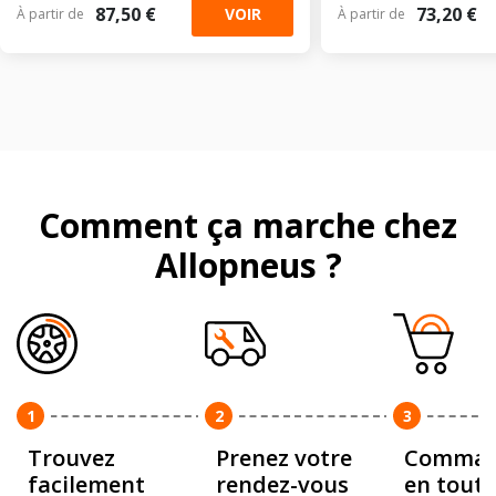
87,50 €
73,20 €
VOIR
À partir de
À partir de
Comment ça marche chez
Allopneus ?
1
2
3
Trouvez
Prenez votre
Comman
facilement
rendez-vous
en toute