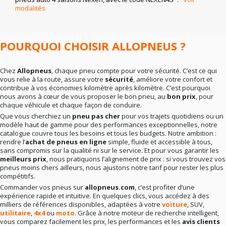
modalités
En résumé
: la bonne marque dépend surtout de vos
besoins réels. Rien ne sert de viser le haut de gamme si
votre conduite ne l’exige pas. Mieux vaut un choix
cohérent qu’un pari hasardeux.
POURQUOI CHOISIR ALLOPNEUS ?
Chez
Allopneus
, chaque pneu compte pour votre sécurité. C’est ce qui
vous relie à la route, assure votre
sécurité
, améliore votre confort et
contribue à vos économies kilomètre après kilomètre. C’est pourquoi
nous avons à cœur de vous proposer le bon pneu, au
bon prix
, pour
chaque véhicule et chaque façon de conduire.
Que vous cherchiez un
pneu pas cher
pour vos trajets quotidiens ou un
modèle haut de gamme pour des performances exceptionnelles, notre
catalogue couvre tous les besoins et tous les budgets. Notre ambition :
rendre l’
achat de pneus en ligne
simple, fluide et accessible à tous,
sans compromis sur la qualité ni sur le service. Et pour vous garantir les
meilleurs prix
, nous pratiquons l’alignement de prix : si vous trouvez vos
pneus moins chers ailleurs, nous ajustons notre tarif pour rester les plus
compétitifs.
Commander vos pneus sur
allopneus.com
, c’est profiter d’une
expérience rapide et intuitive. En quelques clics, vous accédez à des
milliers de références disponibles, adaptées à votre
voiture
, SUV,
utilitaire
,
4x4
ou
moto
. Grâce à notre moteur de recherche intelligent,
vous comparez facilement les prix, les performances et les
avis clients