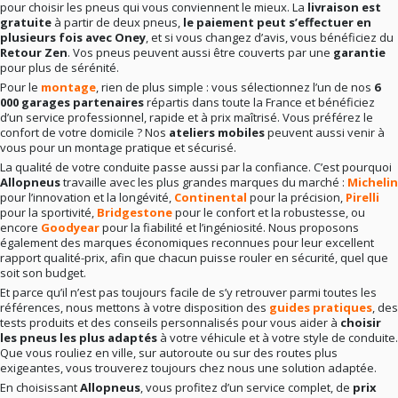
pour choisir les pneus qui vous conviennent le mieux. La
livraison est
gratuite
à partir de deux pneus,
le paiement peut s’effectuer en
plusieurs fois avec Oney
, et si vous changez d’avis, vous bénéficiez du
Retour Zen
. Vos pneus peuvent aussi être couverts par une
garantie
pour plus de sérénité.
Pour le
montage
, rien de plus simple : vous sélectionnez l’un de nos
6
000 garages partenaires
répartis dans toute la France et bénéficiez
d’un service professionnel, rapide et à prix maîtrisé. Vous préférez le
confort de votre domicile ? Nos
ateliers mobiles
peuvent aussi venir à
vous pour un montage pratique et sécurisé.
La qualité de votre conduite passe aussi par la confiance. C’est pourquoi
Allopneus
travaille avec les plus grandes marques du marché :
Michelin
pour l’innovation et la longévité,
Continental
pour la précision,
Pirelli
pour la sportivité,
Bridgestone
pour le confort et la robustesse, ou
encore
Goodyear
pour la fiabilité et l’ingéniosité. Nous proposons
également des marques économiques reconnues pour leur excellent
rapport qualité-prix, afin que chacun puisse rouler en sécurité, quel que
soit son budget.
Et parce qu’il n’est pas toujours facile de s’y retrouver parmi toutes les
références, nous mettons à votre disposition des
guides pratiques
, des
tests produits et des conseils personnalisés pour vous aider à
choisir
les pneus les plus adaptés
à votre véhicule et à votre style de conduite.
Que vous rouliez en ville, sur autoroute ou sur des routes plus
exigeantes, vous trouverez toujours chez nous une solution adaptée.
En choisissant
Allopneus
, vous profitez d’un service complet, de
prix