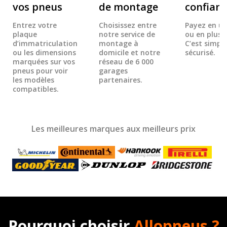
vos pneus
de montage
confian
Entrez votre
Choisissez entre
Payez en un
plaque
notre service de
ou en plusie
d’immatriculation
montage à
C’est simple
ou les dimensions
domicile et notre
sécurisé.
marquées sur vos
réseau de 6 000
pneus pour voir
garages
les modèles
partenaires.
compatibles.
Les meilleures marques aux meilleurs prix
Pourquoi choisir
Allopneus ?