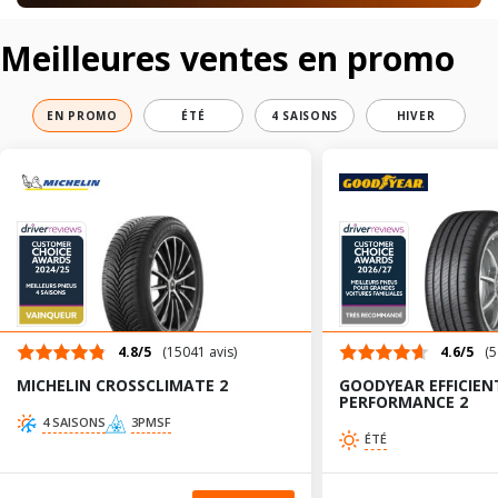
Meilleures ventes en promo
EN PROMO
ÉTÉ
4 SAISONS
HIVER
4.8/5
(15041 avis)
4.6/5
(5
MICHELIN CROSSCLIMATE 2
GOODYEAR EFFICIEN
PERFORMANCE 2
4 SAISONS
3PMSF
ÉTÉ