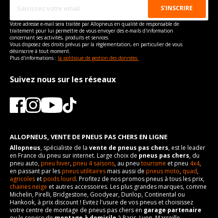
Votre adresse e-mail sera traitée par Allopneus en qualité de responsable de
traitement pour lui permettre de vous envoyer des e-mails d'information
concernant ses activités, produits et services.
Vous disposez des droits prévus par la règlementation, en particulier de vous
désinscrire à tout moment.
Plus d'informations :
la politique de gestion des données.
Suivez nous sur les réseaux
ALLOPNEUS, VENTE DE PNEUS PAS CHERS EN LIGNE
Allopneus
, spécialiste de la
vente de pneus pas chers
, est le leader
en France du pneu sur internet. Large choix de
pneus pas chers
, du
pneu auto,
pneu hiver
,
pneu 4 saisons
, au pneu
tourisme
et pneu
4x4
,
en passant par les
pneus utilitaires
mais aussi de
pneus moto
,
quad
,
agricoles
et
poids lourd
. Profitez de nos promos pneus à tous les prix,
chaines neige
et autres accessoires. Les plus grandes marques, comme
Michelin, Pirelli, Bridgestone, Goodyear, Dunlop, Continental ou
Hankook, à prix discount ! Evitez l'usure de vos pneus et choisissez
votre centre de montage de pneus pas chers en
garage partenaire
ou le service de
montage à domicile
à Paris, Lyon, Marseille,