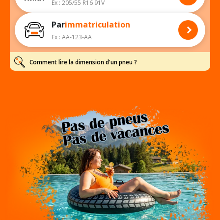
Ex : 205/55 R16 91V
Par
immatriculation
Ex : AA-123-AA
Comment lire la dimension d'un pneu ?