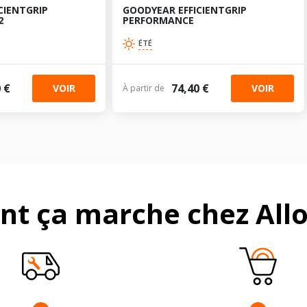
CIENTGRIP
GOODYEAR EFFICIENTGRIP
2
PERFORMANCE
ÉTÉ
 €
74,40 €
VOIR
VOIR
À partir de
t ça marche chez Allo