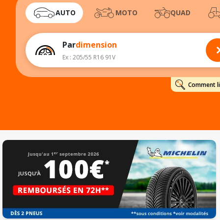
AUTO
MOTO
QUAD
Par
dimension
Ex : 205/55 R16 91V
Comment lir