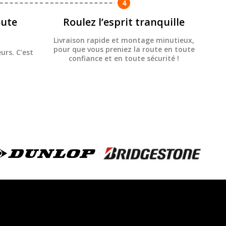
4
ute
Roulez l’esprit tranquille
Livraison rapide et montage minutieux,
pour que vous preniez la route en toute
urs. C’est
confiance et en toute sécurité !