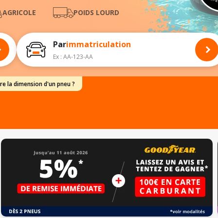
PARTE
AGRICOLE
POIDS LOURD
Par
immatriculation
Ex : AA-123-AA
e la dimension d'un pneu ?