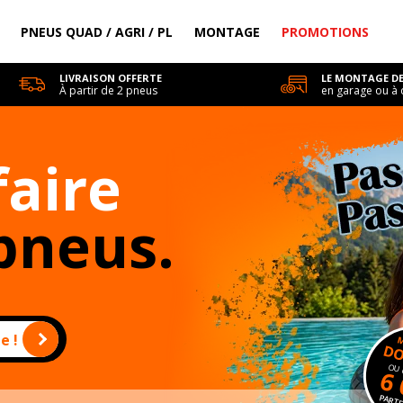
PNEUS QUAD / AGRI / PL
MONTAGE
PROMOTIONS
LIVRAISON OFFERTE
LE MONTAGE DE
À partir de 2 pneus
en garage ou à 
faire
pneus.
e !
DO
OU 
6