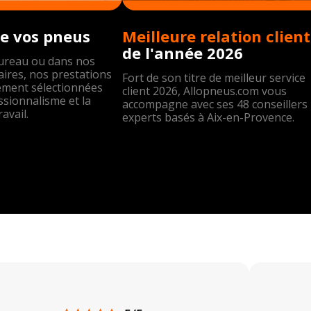
e vos pneus
Meil
de l'année 2026
bureau ou dans nos
ires, nos prestations
Fort de son titre de meilleur service
ement sélectionnées
client 2026, Allopneus.com vous
ssionnalisme et la
accompagne avec ses 48 conseillers
ravail.
experts basés à Aix-en-Provence.