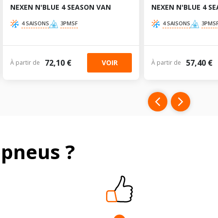
NEXEN N'BLUE 4 SEASON VAN
NEXEN N'BLUE 4 S
4 SAISONS
3PMSF
4 SAISONS
3PMS
72,10 €
57,40 €
VOIR
À partir de
À partir de
pneus ?