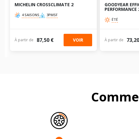
MICHELIN CROSSCLIMATE 2
GOODYEAR EFFI
PERFORMANCE 
4 SAISONS
3PMSF
ÉTÉ
87,50 €
73,20
VOIR
À partir de
À partir de
Commen