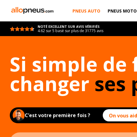
PNEUS AUTO
PNEUS MOTO
NOTÉ EXCELLENT SUR AVIS VÉRIFIÉS
4.62 sur 5 basé sur plus de 31775 avis
Si simple de 
changer
ses 
C’est votre première fois ?
On vous aid