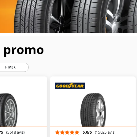
n promo
HIVER
/5
(5618 avis)
5.0/5
(15025 avis)