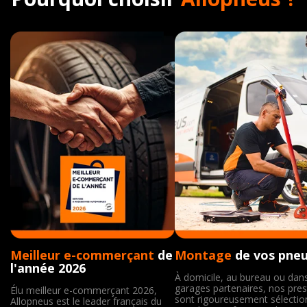
Meilleur e-commerçant
de
Montage
de vos pne
l'année 2026
À domicile, au bureau ou dan
garages partenaires, nos pres
Élu meilleur e-commerçant 2026,
sont rigoureusement sélecti
Allopneus est le leader français du