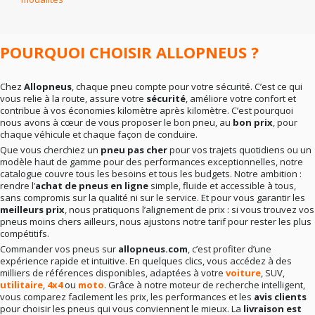
En résumé
: la bonne marque dépend surtout de vos
besoins réels. Rien ne sert de viser le haut de gamme si
votre conduite ne l’exige pas. Mieux vaut un choix
cohérent qu’un pari hasardeux.
POURQUOI CHOISIR ALLOPNEUS ?
Chez
Allopneus
, chaque pneu compte pour votre sécurité. C’est ce qui
vous relie à la route, assure votre
sécurité
, améliore votre confort et
contribue à vos économies kilomètre après kilomètre. C’est pourquoi
nous avons à cœur de vous proposer le bon pneu, au
bon prix
, pour
chaque véhicule et chaque façon de conduire.
Que vous cherchiez un
pneu pas cher
pour vos trajets quotidiens ou un
modèle haut de gamme pour des performances exceptionnelles, notre
catalogue couvre tous les besoins et tous les budgets. Notre ambition :
rendre l’
achat de pneus en ligne
simple, fluide et accessible à tous,
sans compromis sur la qualité ni sur le service. Et pour vous garantir les
meilleurs prix
, nous pratiquons l’alignement de prix : si vous trouvez vos
pneus moins chers ailleurs, nous ajustons notre tarif pour rester les plus
compétitifs.
Commander vos pneus sur
allopneus.com
, c’est profiter d’une
expérience rapide et intuitive. En quelques clics, vous accédez à des
milliers de références disponibles, adaptées à votre
voiture
, SUV,
utilitaire
,
4x4
ou
moto
. Grâce à notre moteur de recherche intelligent,
vous comparez facilement les prix, les performances et les
avis clients
pour choisir les pneus qui vous conviennent le mieux. La
livraison est