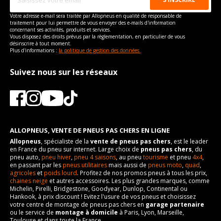
Votre adresse e-mail sera traitée par Allopneus en qualité de responsable de
traitement pour lui permettre de vous envoyer des e-mails d'information
concernant ses activités, produits et services.
Vous disposez des droits prévus par la règlementation, en particulier de vous
désinscrire à tout moment.
Plus d'informations :
la politique de gestion des données.
Suivez nous sur les réseaux
ALLOPNEUS, VENTE DE PNEUS PAS CHERS EN LIGNE
Allopneus
, spécialiste de la
vente de pneus pas chers
, est le leader
en France du pneu sur internet. Large choix de
pneus pas chers
, du
pneu auto,
pneu hiver
,
pneu 4 saisons
, au pneu
tourisme
et pneu
4x4
,
en passant par les
pneus utilitaires
mais aussi de
pneus moto
,
quad
,
agricoles
et
poids lourd
. Profitez de nos promos pneus à tous les prix,
chaines neige
et autres accessoires. Les plus grandes marques, comme
Michelin, Pirelli, Bridgestone, Goodyear, Dunlop, Continental ou
Hankook, à prix discount ! Evitez l'usure de vos pneus et choisissez
votre centre de montage de pneus pas chers en
garage partenaire
ou le service de
montage à domicile
à Paris, Lyon, Marseille,
Toulouse et dans toute la France.