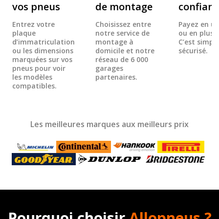
vos pneus
de montage
confian
Entrez votre
Choisissez entre
Payez en un
plaque
notre service de
ou en plusie
d’immatriculation
montage à
C’est simple
ou les dimensions
domicile et notre
sécurisé.
marquées sur vos
réseau de 6 000
pneus pour voir
garages
les modèles
partenaires.
compatibles.
Les meilleures marques aux meilleurs prix
Pourquoi choisir
Allopneus ?