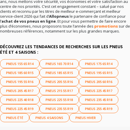
ans, nous mettons votre sécurité, vos économies et votre satisfaction au
centre de nos priorités. C’est cet engagement constant – salué par nos
clients et reconnu par les titres de meilleur e-commerçant et meilleur
service-client 2026 qui fait d’
Allopneus
le partenaire de confiance pour
l’
achat de vos pneus en ligne
. Et pour vous permettre de faire encore
plus d’économies, nous proposons toute l’année des
promotions
sur de
nombreuses références, notamment sur les plus grandes marques.
DÉCOUVREZ LES TENDANCES DE RECHERCHES SUR LES PNEUS
ÉTÉ ET 4 SAISONS :
PNEUS 155 65 R14
PNEUS 165 70 R14
PNEUS 175 65 R14
PNEUS 185 60 R15
PNEUS 185 65 R15
PNEUS 195 65 R15
PNEUS 195 55 R16
PNEUS 205 55 R16
PNEUS 205 60 R16
PNEUS 205 45 R17
PNEUS 215 55 R17
PNEUS 225 45 R17
PNEUS 225 40 R18
PNEUS 225 55 R18
PNEUS 235 45 R18
PNEUS 225 45 R19
PNEUS 235 55 R19
PNEUS 255 45 R19
PNEUS ÉTÉ
PNEUS 4 SAISONS
PNEUS HIVER