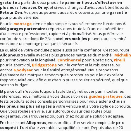
gratuite
à partir de deux pneus,
le paiement peut s’effectuer en
plusieurs fois avec Oney
, et si vous changez d’avis, vous bénéficiez du
Retour Zen
. Vos pneus peuvent aussi être couverts par une
garantie
pour plus de sérénité.
Pour le
montage
, rien de plus simple : vous sélectionnez l’un de nos
6
000 garages partenaires
répartis dans toute la France et bénéficiez
d’un service professionnel, rapide et à prix maîtrisé. Vous préférez le
confort de votre domicile ? Nos
ateliers mobiles
peuvent aussi venir à
vous pour un montage pratique et sécurisé.
La qualité de votre conduite passe aussi par la confiance. C’est pourquoi
Allopneus
travaille avec les plus grandes marques du marché :
Michelin
pour l’innovation et la longévité,
Continental
pour la précision,
Pirelli
pour la sportivité,
Bridgestone
pour le confort et la robustesse, ou
encore
Goodyear
pour la fiabilité et l’ingéniosité. Nous proposons
également des marques économiques reconnues pour leur excellent
rapport qualité-prix, afin que chacun puisse rouler en sécurité, quel que
soit son budget.
Et parce qu’il n’est pas toujours facile de s’y retrouver parmi toutes les
références, nous mettons à votre disposition des
guides pratiques
, des
tests produits et des conseils personnalisés pour vous aider à
choisir
les pneus les plus adaptés
à votre véhicule et à votre style de conduite.
Que vous rouliez en ville, sur autoroute ou sur des routes plus
exigeantes, vous trouverez toujours chez nous une solution adaptée.
En choisissant
Allopneus
, vous profitez d’un service complet, de
prix
compétitifs
et d’une véritable tranquillité d’esprit. Depuis plus de 20