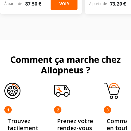
87,50 €
73,20 €
VOIR
À partir de
À partir de
Comment ça marche chez
Allopneus ?
1
2
3
Trouvez
Prenez votre
Comman
facilement
rendez-vous
en toute