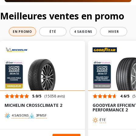
Meilleures ventes en promo
EN PROMO
ÉTÉ
4 SAISONS
HIVER
5.0/5
(15058 avis)
4.6/5
(5
MICHELIN CROSSCLIMATE 2
GOODYEAR EFFICIEN
PERFORMANCE 2
4 SAISONS
3PMSF
ÉTÉ