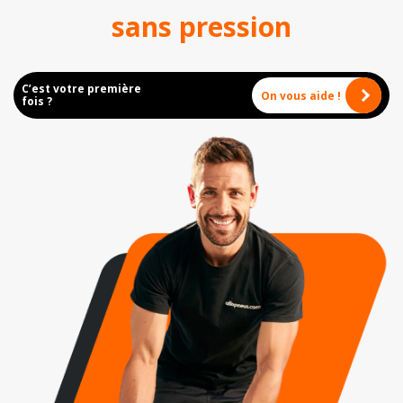
sans pression
C’est votre première
On vous aide !
fois ?