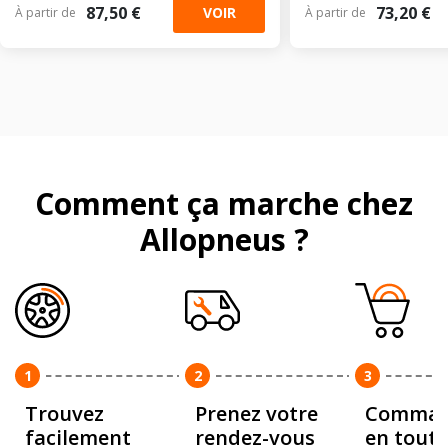
87,50 €
73,20 €
VOIR
À partir de
À partir de
Comment ça marche chez
Allopneus ?
1
2
3
Trouvez
Prenez votre
Comman
facilement
rendez-vous
en toute