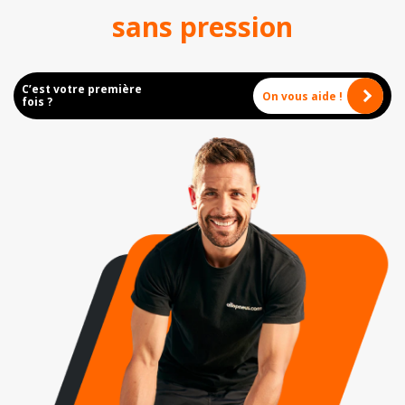
sans pression
C’est votre première
On vous aide !
fois ?