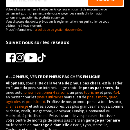
Votre adresse e-mail sera traitée par Allopneus en qualité de responsable de
traitement pour lui permettre de vous envoyer des e-mails d'information
concernant ses activités, produits et services.
Vous disposez des droits prévus par la règlementation, en particulier de vous
désinscrire à tout moment.
Plus d'informations :
la politique de gestion des données.
Suivez nous sur les réseaux
ALLOPNEUS, VENTE DE PNEUS PAS CHERS EN LIGNE
Allopneus
, spécialiste de la
vente de pneus pas chers
, est le leader
en France du pneu sur internet. Large choix de
pneus pas chers
, du
pneu auto,
pneu hiver
,
pneu 4 saisons
, au pneu
tourisme
et pneu
4x4
,
en passant par les
pneus utilitaires
mais aussi de
pneus moto
,
quad
,
agricoles
et
poids lourd
. Profitez de nos promos pneus à tous les prix,
chaines neige
et autres accessoires. Les plus grandes marques, comme
Michelin, Pirelli, Bridgestone, Goodyear, Dunlop, Continental ou
Hankook, à prix discount ! Evitez l'usure de vos pneus et choisissez
votre centre de montage de pneus pas chers en
garage partenaire
ou le service de
montage à domicile
à Paris, Lyon, Marseille,
Toulouse et dans toute la France.