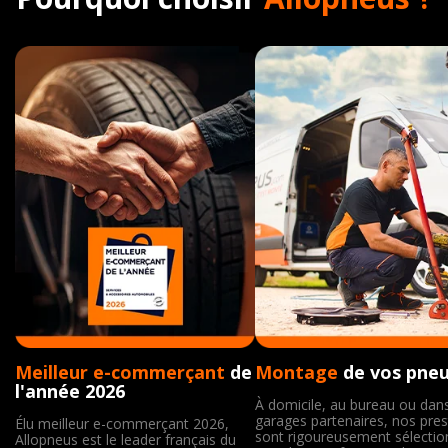
Meilleur e-commerçant
de
Montage
de vos pne
l'année 2026
À domicile, au bureau ou dan
garages partenaires, nos pres
Élu meilleur e-commerçant 2026,
sont rigoureusement sélecti
Allopneus est le leader français du