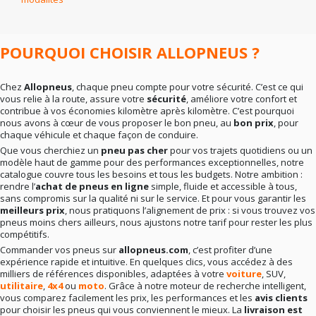
En résumé
: la bonne marque dépend surtout de vos
besoins réels. Rien ne sert de viser le haut de gamme si
votre conduite ne l’exige pas. Mieux vaut un choix
cohérent qu’un pari hasardeux.
POURQUOI CHOISIR ALLOPNEUS ?
Chez
Allopneus
, chaque pneu compte pour votre sécurité. C’est ce qui
vous relie à la route, assure votre
sécurité
, améliore votre confort et
contribue à vos économies kilomètre après kilomètre. C’est pourquoi
nous avons à cœur de vous proposer le bon pneu, au
bon prix
, pour
chaque véhicule et chaque façon de conduire.
Que vous cherchiez un
pneu pas cher
pour vos trajets quotidiens ou un
modèle haut de gamme pour des performances exceptionnelles, notre
catalogue couvre tous les besoins et tous les budgets. Notre ambition :
rendre l’
achat de pneus en ligne
simple, fluide et accessible à tous,
sans compromis sur la qualité ni sur le service. Et pour vous garantir les
meilleurs prix
, nous pratiquons l’alignement de prix : si vous trouvez vos
pneus moins chers ailleurs, nous ajustons notre tarif pour rester les plus
compétitifs.
Commander vos pneus sur
allopneus.com
, c’est profiter d’une
expérience rapide et intuitive. En quelques clics, vous accédez à des
milliers de références disponibles, adaptées à votre
voiture
, SUV,
utilitaire
,
4x4
ou
moto
. Grâce à notre moteur de recherche intelligent,
vous comparez facilement les prix, les performances et les
avis clients
pour choisir les pneus qui vous conviennent le mieux. La
livraison est