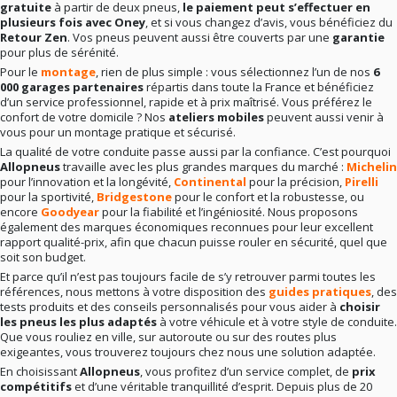
gratuite
à partir de deux pneus,
le paiement peut s’effectuer en
plusieurs fois avec Oney
, et si vous changez d’avis, vous bénéficiez du
Retour Zen
. Vos pneus peuvent aussi être couverts par une
garantie
pour plus de sérénité.
Pour le
montage
, rien de plus simple : vous sélectionnez l’un de nos
6
000 garages partenaires
répartis dans toute la France et bénéficiez
d’un service professionnel, rapide et à prix maîtrisé. Vous préférez le
confort de votre domicile ? Nos
ateliers mobiles
peuvent aussi venir à
vous pour un montage pratique et sécurisé.
La qualité de votre conduite passe aussi par la confiance. C’est pourquoi
Allopneus
travaille avec les plus grandes marques du marché :
Michelin
pour l’innovation et la longévité,
Continental
pour la précision,
Pirelli
pour la sportivité,
Bridgestone
pour le confort et la robustesse, ou
encore
Goodyear
pour la fiabilité et l’ingéniosité. Nous proposons
également des marques économiques reconnues pour leur excellent
rapport qualité-prix, afin que chacun puisse rouler en sécurité, quel que
soit son budget.
Et parce qu’il n’est pas toujours facile de s’y retrouver parmi toutes les
références, nous mettons à votre disposition des
guides pratiques
, des
tests produits et des conseils personnalisés pour vous aider à
choisir
les pneus les plus adaptés
à votre véhicule et à votre style de conduite.
Que vous rouliez en ville, sur autoroute ou sur des routes plus
exigeantes, vous trouverez toujours chez nous une solution adaptée.
En choisissant
Allopneus
, vous profitez d’un service complet, de
prix
compétitifs
et d’une véritable tranquillité d’esprit. Depuis plus de 20