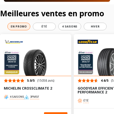
Meilleures ventes en promo
EN PROMO
ÉTÉ
4 SAISONS
HIVER
5.0/5
(15058 avis)
4.6/5
(5
MICHELIN CROSSCLIMATE 2
GOODYEAR EFFICIEN
PERFORMANCE 2
4 SAISONS
3PMSF
ÉTÉ