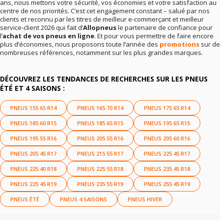
ans, nous mettons votre sécurité, vos économies et votre satisfaction au
centre de nos priorités. C’est cet engagement constant – salué par nos
clients et reconnu par les titres de meilleur e-commerçant et meilleur
service-client 2026 qui fait d’
Allopneus
le partenaire de confiance pour
l’
achat de vos pneus en ligne
. Et pour vous permettre de faire encore
plus d’économies, nous proposons toute l’année des
promotions
sur de
nombreuses références, notamment sur les plus grandes marques.
DÉCOUVREZ LES TENDANCES DE RECHERCHES SUR LES PNEUS
ÉTÉ ET 4 SAISONS :
PNEUS 155 65 R14
PNEUS 165 70 R14
PNEUS 175 65 R14
PNEUS 185 60 R15
PNEUS 185 65 R15
PNEUS 195 65 R15
PNEUS 195 55 R16
PNEUS 205 55 R16
PNEUS 205 60 R16
PNEUS 205 45 R17
PNEUS 215 55 R17
PNEUS 225 45 R17
PNEUS 225 40 R18
PNEUS 225 55 R18
PNEUS 235 45 R18
PNEUS 225 45 R19
PNEUS 235 55 R19
PNEUS 255 45 R19
PNEUS ÉTÉ
PNEUS 4 SAISONS
PNEUS HIVER