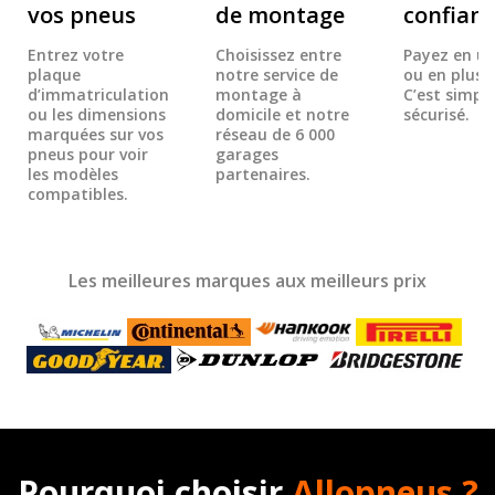
vos pneus
de montage
confian
Entrez votre
Choisissez entre
Payez en un
plaque
notre service de
ou en plusie
d’immatriculation
montage à
C’est simple
ou les dimensions
domicile et notre
sécurisé.
marquées sur vos
réseau de 6 000
pneus pour voir
garages
les modèles
partenaires.
compatibles.
Les meilleures marques aux meilleurs prix
Pourquoi choisir
Allopneus ?